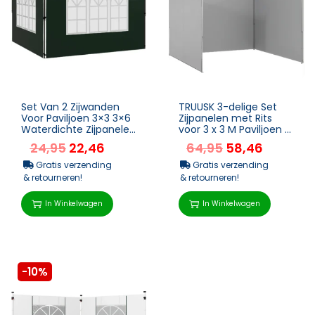
Set Van 2 Zijwanden
TRUUSK 3-delige Set
Voor Paviljoen 3×3 3×6
Zijpanelen met Rits
Waterdichte Zijpanelen
voor 3 x 3 M Paviljoen –
Met Venster
Lichtgrijs – Eenvoudig ...
24,95
22,46
64,95
58,46
Donkergroen
Gratis verzending
Gratis verzending
& retourneren!
& retourneren!
In Winkelwagen
In Winkelwagen
-10%