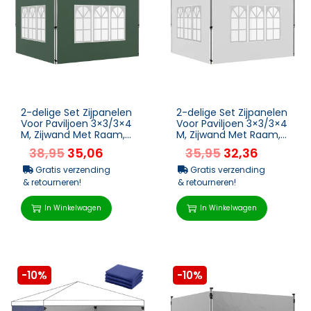
2-delige Set Zijpanelen
2-delige Set Zijpanelen
Voor Paviljoen 3×3/3×4
Voor Paviljoen 3×3/3×4
M, Zijwand Met Raam,
M, Zijwand Met Raam,
Waterdicht Groen
Waterdicht Wit
38,95
35,06
35,95
32,36
Gratis verzending
Gratis verzending
& retourneren!
& retourneren!
In Winkelwagen
In Winkelwagen
-10%
-10%