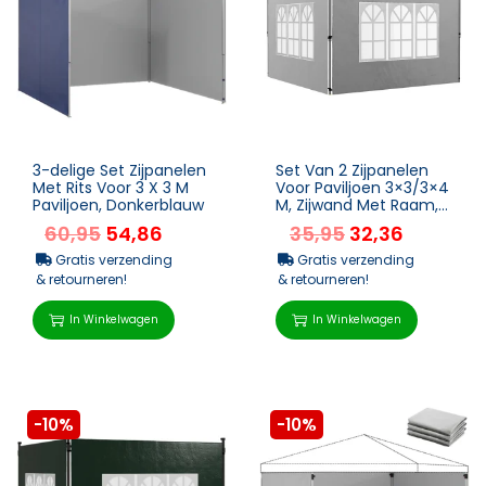
3-delige Set Zijpanelen
Set Van 2 Zijpanelen
Met Rits Voor 3 X 3 M
Voor Paviljoen 3×3/3×4
Paviljoen, Donkerblauw
M, Zijwand Met Raam,
Waterdicht Lichtgrijs
60,95
54,86
35,95
32,36
Gratis verzending
Gratis verzending
& retourneren!
& retourneren!
In Winkelwagen
In Winkelwagen
-10%
-10%