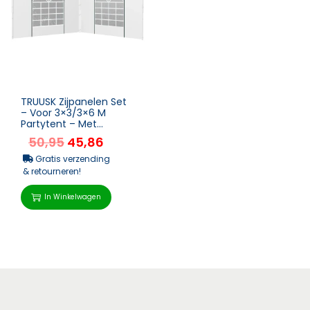
TRUUSK Zijpanelen Set
– Voor 3×3/3×6 M
Partytent – Met
Venster & Deur R...
50,95
45,86
Gratis verzending
& retourneren!
In Winkelwagen