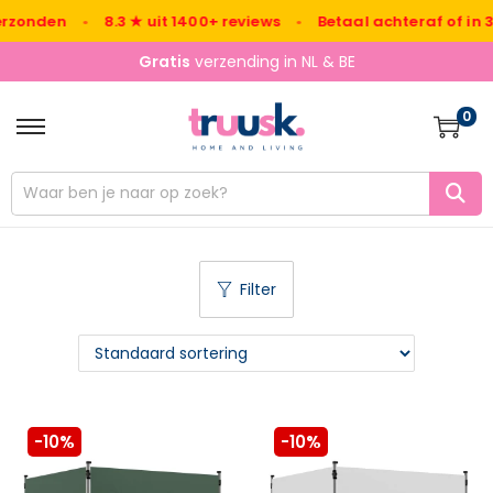
zonden
•
8.3 ★ uit 1400+ reviews
•
Betaal achteraf of in 3x
Gratis
verzending in NL & BE
0
Filter
-10%
-10%