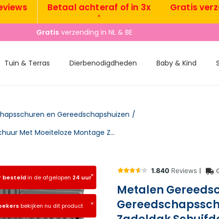
ws
Betaal achteraf of in 3x
Gratis verzendi
•
•
Gratis
verzending in NL & BE
Tuin & Terras
Dierbenodigdheden
Baby & Kind
hapsschuren en Gereedschapshuizen
/
Metalen Gereedschapshuis 1,37 M², Gereedschapsschuur Met Moeiteloze Montage Zadeldak Schuifdeur Ventilatie Handschoenen
|
×
r besteld
in de afgelopen
24 uur
Metalen Gereedsch
Gereedschapssch
×
oekers
bekijken nu dit product