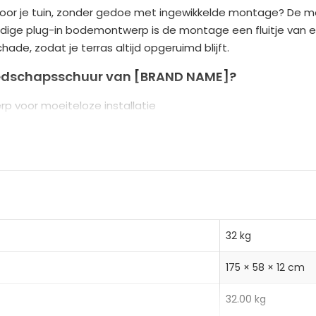
voor je tuin, zonder gedoe met ingewikkelde montage? De
r
oudige plug-in bodemontwerp is de montage een fluitje van 
n
de, zodat je terras altijd opgeruimd blijft.
a
t
edschapsschuur van [BRAND NAME]?
i
 voor moeiteloze installatie
v
erd staal en aluminium basis
e
 kleinere buitenruimtes
:
n veilige opslag
ieopeningen houden je gereedschap droog en roestvrij
32 kg
175 × 58 × 12 cm
BxDxH)
32.00 kg