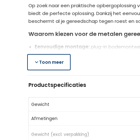
Op zoek naar een praktische opbergoplossing 
biedt de perfecte oplossing. Dankzij het eenv
beschermt al je gereedschap tegen roest en scha
Waarom kiezen voor de metalen gere
Eenvoudige montage:
plug-in bodemontwerp
Weerbestendige bescherming:
gegalvanise
Compact ontwerp:
Toon meer
ruime opbergruimte voor
Handige schuifdeur:
gemakkelijke toegang e
Optimale ventilatie:
geïntegreerde ventilat
Productspecificaties
Technische specificaties
Kleur:
Donkergrijs
Gewicht
Materiaal:
Gegalvaniseerd staal, aluminium
Afmetingen
Totale afmetingen:
159 x 106 x 165/181 cm (
Ondermaat:
151 x 91 cm
Gewicht (excl. verpakking)
Binnenmaat:
149 x 89 cm