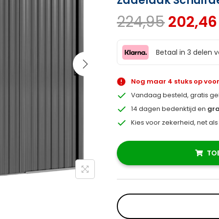
Zadeldak Schuifd
224,95
202,46
Betaal in 3 delen 
Nog maar 4 stuks op voo
Vandaag besteld, gratis g
14 dagen bedenktijd en
gra
Kies voor zekerheid, net al
TO