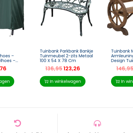
Tuinbank Parkbank Bankje
Tuinbank 
hoes –
Tuinmeubel 2-zits Metaal
Armleunin
lhoes –
100 X 54 X 78 Cm
Design Tu
Rustieke B
,76
136,95
123,26
146,9
 Oxford –
Hout Bruin
14 x 152 cm
Cm
wagen
In winkelwagen
In wi