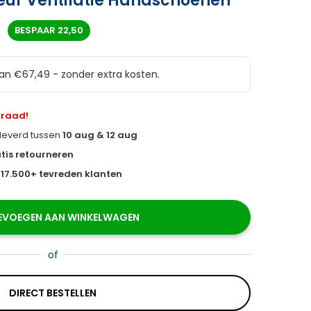
eur Ventilatie Handschoenen
BESPAAR
22,50
van €67,49 - zonder extra kosten.
rraad!
eleverd tussen
10 aug & 12 aug
tis retourneren
s
17.500+ tevreden klanten
EVOEGEN AAN WINKELWAGEN
of
DIRECT BESTELLEN