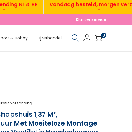
ng NL & BE
Vandaag besteld, morgen verzond
•
Klantenservice
0
Sport & Hobby
Ijzerhandel
Gratis verzending
apshuis 1,37 M²,
uur Met Moeiteloze Montage