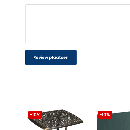
Review plaatsen
-10%
-10%