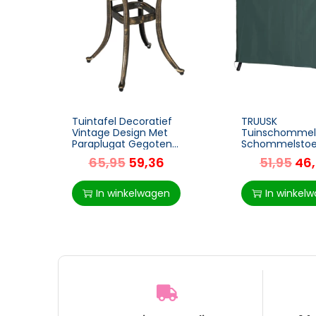
Tuintafel Decoratief
TRUUSK
Vintage Design Met
Tuinschommel
Paraplugat Gegoten
Schommelstoe
Aluminium Kleur: Brons 54
Waterdicht en
65,95
59,36
51,95
46
X 54 X 52,5 Cm
Zonnescherm –
Groen – 177 x 1
In winkelwagen
In winkel