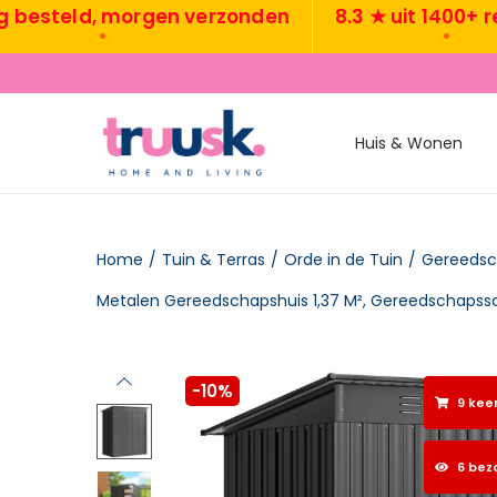
teld, morgen verzonden
8.3 ★ uit 1400+ revie
•
•
Huis & Wonen
Home
/
Tuin & Terras
/
Orde in de Tuin
/
Gereedsc
-10%
9 kee
6 bez