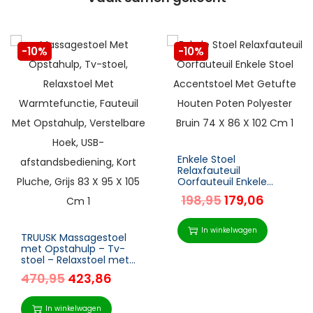
-10%
-10%
Enkele Stoel
Relaxfauteuil
Oorfauteuil Enkele
Stoel Accentstoel Met
198,95
179,06
Getufte Houten Poten
Polyester Bruin 74 X 86
X 102 Cm
In winkelwagen
TRUUSK Massagestoel
met Opstahulp – Tv-
stoel – Relaxstoel met
Warmtefunctie –
470,95
423,86
Verstelbare Hoek –
USB-afstandsbediening
– Kort
In winkelwagen