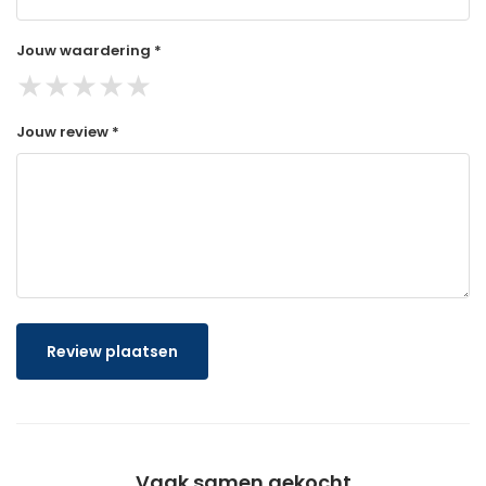
Jouw waardering *
★
★
★
★
★
Jouw review *
Review plaatsen
Vaak samen gekocht