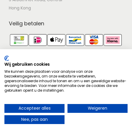
Hong Kong
Veilig betalen
Identiteit
Contactgegevens zijn geverifieerd.
Wij gebruiken cookies
We kunnen deze plaatsen voor analyse van onze
bezoekersgegevens, om onze website te verbeteren,
Goedgekeurd op wetgeving
gepersonaliseerde inhoud te tonen en om u een geweldige website-
Volg ons op
Facebook
!
ervaring te bieden. Voor meer informatie over de cookies die we
Juridisch gecontroleerd.
gebruiken opent u de instellingen.
Stel hier je vraag
Aankoopbescherming
Geschilbemiddeling
Accepteer alles
Weigeren
×
Aangesloten bij een geschillencommissie.
U heeft het recht om uw aankoop binnen 14 dagen te herroepen.
Herroeping van contract
IN WINKELWAGEN
Nee, pas aan
Bestelling herroepen
->