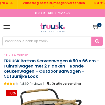
 BE
Vandaag besteld, morgen verzonden
8.3 ★ uit 1
•
8.3
uit
1400+
reviews
0
< Huis & Wonen
TRUUSK Rattan Serveerwagen Φ50 x 66 cm –
Tuinrolwagen met 2 Planken – Ronde
Keukenwagen – Outdoor Barwagen –
Natuurlijke Look
|
Gratis verzending
-10%