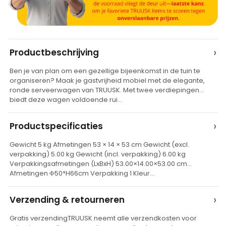
A
›
Productbeschrijving
l
Ben je van plan om een gezellige bijeenkomst in de tuin te
t
organiseren? Maak je gastvrijheid mobiel met de elegante,
e
ronde serveerwagen van TRUUSK. Met twee verdiepingen
biedt deze wagen voldoende rui…
r
n
›
Productspecificaties
a
t
Gewicht 5 kg Afmetingen 53 × 14 × 53 cm Gewicht (excl.
verpakking) 5.00 kg Gewicht (incl. verpakking) 6.00 kg
i
Verpakkingsafmetingen (LxBxH) 53.00×14.00×53.00 cm
v
Afmetingen Φ50*H66cm Verpakking 1 Kleur…
e
›
Verzending & retourneren
:
Gratis verzendingTRUUSK neemt alle verzendkosten voor