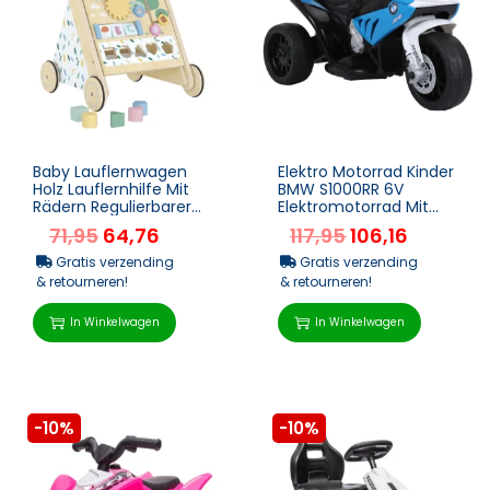
Baby Lauflernwagen
Elektro Motorrad Kinder
Holz Lauflernhilfe Mit
BMW S1000RR 6V
Rädern Regulierbarer
Elektromotorrad Mit
Geschwindigkeit
Scheinwerfer Musik 2,5
71,95
64,76
117,95
106,16
Bauklötze Für Klei...
Km/h Für Kinder 1...
Gratis verzending
Gratis verzending
& retourneren!
& retourneren!
In Winkelwagen
In Winkelwagen
-10%
-10%