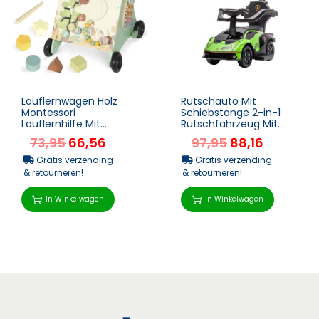
Lauflernwagen Holz
Rutschauto Mit
Montessori
Schiebstange 2-in-1
Lauflernhilfe Mit
Rutschfahrzeug Mit
Geschwindigkeitskontr
Lenkrad Mit Hupe
73,95
66,56
97,95
88,16
olle, Xylophon,
Fußstütze
Zahnrädern Und...
Sitzstauraum Grü...
Gratis verzending
Gratis verzending
& retourneren!
& retourneren!
In Winkelwagen
In Winkelwagen