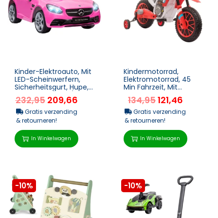
Kinder-Elektroauto, Mit
Kindermotorrad,
LED-Scheinwerfern,
Elektromotorrad, 45
Sicherheitsgurt, Hupe,
Min Fahrzeit, Mit
Musik, 3 Bis 5 Km/h,
Stützrädern, Ab 3
232,95
209,66
134,95
121,46
Rosa, 107 X 6...
Jahren, Rot+weiß, 106,5
X...
Gratis verzending
Gratis verzending
& retourneren!
& retourneren!
In Winkelwagen
In Winkelwagen
-10%
-10%