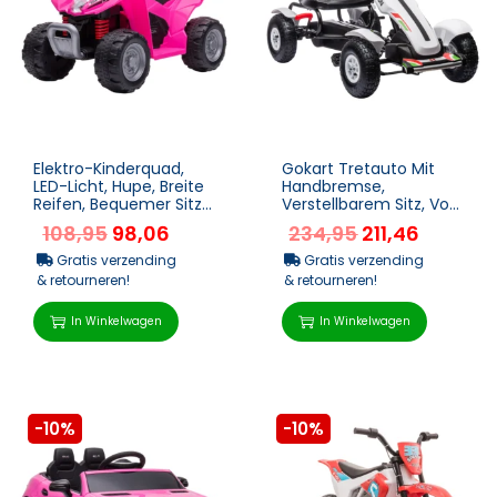
Elektro-Kinderquad,
Gokart Tretauto Mit
LED-Licht, Hupe, Breite
Handbremse,
Reifen, Bequemer Sitz,
Verstellbarem Sitz, Vor-
Rutschfeste Griffe,
Und Rückwärtsgang, Bis
108,95
98,06
234,95
211,46
Rosa
50kg Für Kinder 5...
Gratis verzending
Gratis verzending
& retourneren!
& retourneren!
In Winkelwagen
In Winkelwagen
-10%
-10%