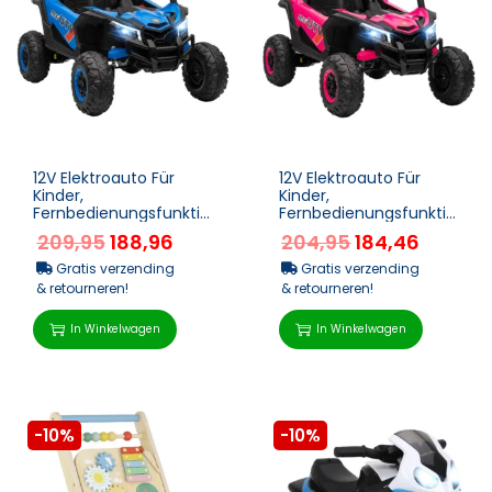
12V Elektroauto Für
12V Elektroauto Für
Kinder,
Kinder,
Fernbedienungsfunktio
Fernbedienungsfunktio
n, Gurt, Hupe, LED-
n, Gurt, Hupe, LED-
209,95
188,96
204,95
184,46
Lichter, USB-Port, Für 3-
Lichter, USB-Port, Für 3-
5 Jah...
5 Jah...
Gratis verzending
Gratis verzending
& retourneren!
& retourneren!
In Winkelwagen
In Winkelwagen
-10%
-10%