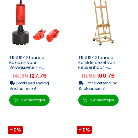
TRUUSK Staande
TRUUSK Staande
Bokszak voor
Schildersezel van
Volwassenen –
Beukenhout –
Inclusief 12oz
Inklapbaar met Wielen
141,95
127,76
111,95
100,76
Handschoenen –
– Verstelbare Canvas...
Speedball –...
Gratis verzending
Gratis verzending
& retourneren!
& retourneren!
In Winkelwagen
In Winkelwagen
-10%
-10%