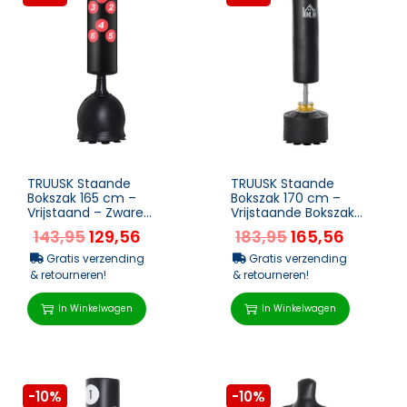
TRUUSK Staande
TRUUSK Staande
Bokszak 165 cm –
Bokszak 170 cm –
Vrijstaand – Zware
Vrijstaande Bokszak
Bokszak met
met Zuignapbodem –
143,95
129,56
183,95
165,56
Zuignapbodem –
Heavy-duty Bokspa...
Gesc...
Gratis verzending
Gratis verzending
& retourneren!
& retourneren!
In Winkelwagen
In Winkelwagen
-10%
-10%