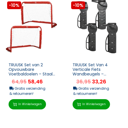
-10%
-10%
TRUUSK Set van 2
TRUUSK Set Van 4
Opvouwbare
Verticale Fiets
Voetbaldoelen – Staal
Wandbeugels –
(Q195) – Tetrolon Net –
Draagvermogen 30 Kg
64,95
58,46
36,95
33,26
Rood ...
– Vouwbaar – Vo...
Gratis verzending
Gratis verzending
& retourneren!
& retourneren!
In Winkelwagen
In Winkelwagen