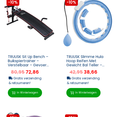
-10%
-10%
TRUUSK Sit Up Bench –
TRUUSK Slimme Hula
Buikspiertrainer –
Hoop Reifen Met
Verstelbaar – Gevoerd
Gewicht Bal Teller –
– Inclusief W...
Verstelbaar (76-113cm)
80,95
72,86
42,95
38,66
– Fitness...
Gratis verzending
Gratis verzending
& retourneren!
& retourneren!
In Winkelwagen
In Winkelwagen