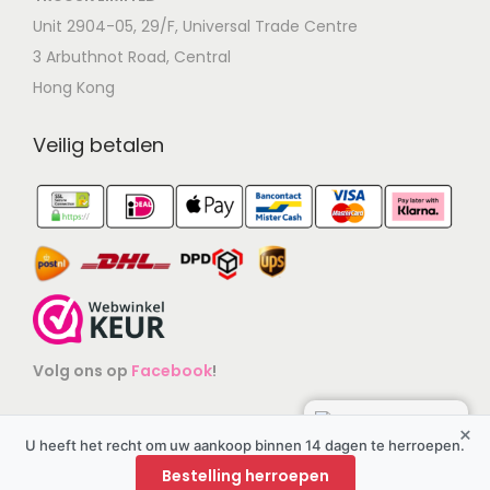
Unit 2904-05, 29/F, Universal Trade Centre
3 Arbuthnot Road, Central
Hong Kong
Veilig betalen
Identiteit
Contactgegevens zijn geverifieerd.
Goedgekeurd op wetgeving
Juridisch gecontroleerd.
Volg ons op
Facebook
!
Geschilbemiddeling
×
Aangesloten bij een geschillencommissie.
U heeft het recht om uw aankoop binnen 14 dagen te herroepen.
Bestelling herroepen
Stel hier je vraag
Aankoopbescherming