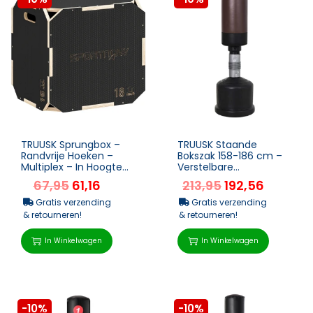
TRUUSK Sprungbox –
TRUUSK Staande
Randvrije Hoeken –
Bokszak 158-186 cm –
Multiplex – In Hoogte
Verstelbare
Verstelbaar – Zi...
Trainingspartner –
67,95
61,16
213,95
192,56
Zwart/Bruin – N...
Gratis verzending
Gratis verzending
& retourneren!
& retourneren!
In Winkelwagen
In Winkelwagen
-10%
-10%