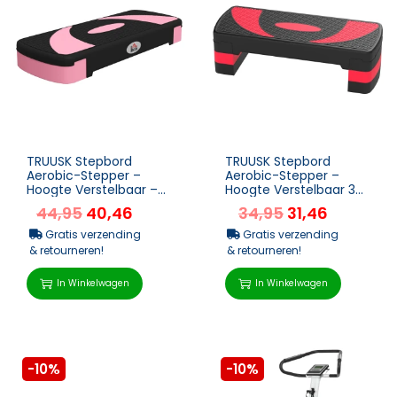
TRUUSK Stepbord
TRUUSK Stepbord
Aerobic-Stepper –
Aerobic-Stepper –
Hoogte Verstelbaar –
Hoogte Verstelbaar 3
150 Kg Draagvermogen
Niveaus – Fitness
44,95
40,46
34,95
31,46
– 3 Ni...
Trainer Binnen/...
Gratis verzending
Gratis verzending
& retourneren!
& retourneren!
In Winkelwagen
In Winkelwagen
-10%
-10%