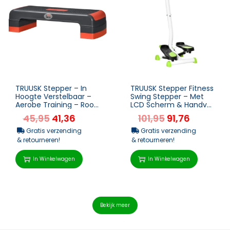
TRUUSK Stepper – In
TRUUSK Stepper Fitness
Hoogte Verstelbaar –
Swing Stepper – Met
Aerobe Training – Rood
LCD Scherm & Handvat
& Zwart –...
– Hometrainer voor T...
45,95
41,36
101,95
91,76
Gratis verzending
Gratis verzending
& retourneren!
& retourneren!
In Winkelwagen
In Winkelwagen
Bekijk meer