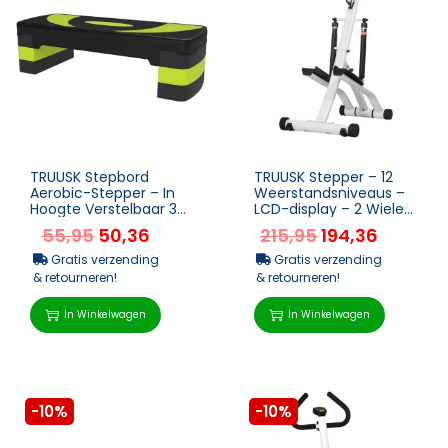
TRUUSK Stepbord
TRUUSK Stepper – 12
Aerobic-Stepper – In
Weerstandsniveaus –
Hoogte Verstelbaar 3
LCD-display – 2 Wielen
Niveaus – Thuis Fitness
– 80x61x134 c...
55,95
50,36
215,95
194,36
Traine...
Gratis verzending
Gratis verzending
& retourneren!
& retourneren!
In Winkelwagen
In Winkelwagen
-10%
-10%