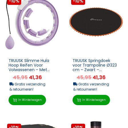
-10%
-10%
TRUUSK Slimme Hula
TRUUSK Springdoek
Hoop Reifen Voor
voor Trampoline Ø323
Volwassenen – Met
cm – Zwart –
Gewicht Bal Teller –
Vervangingsmat –
45,95
41,36
45,95
41,36
Verstelbaar (...
Sterk en Duu...
Gratis verzending
Gratis verzending
& retourneren!
& retourneren!
In Winkelwagen
In Winkelwagen
-10%
-10%