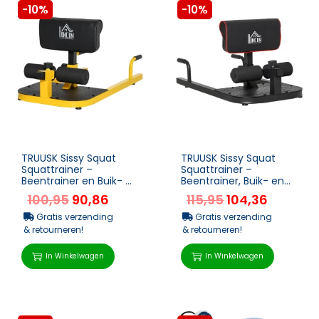
-10%
-10%
TRUUSK Sissy Squat
TRUUSK Sissy Squat
Squattrainer –
Squattrainer –
Beentrainer en Buik- en
Beentrainer, Buik- en
Biltrainer – Verstelbaar
Biltrainer – 3-in-1
100,95
90,86
115,95
104,36
tot 1...
Trainer R...
Gratis verzending
Gratis verzending
& retourneren!
& retourneren!
In Winkelwagen
In Winkelwagen