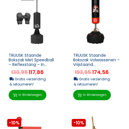
TRUUSK Staande
TRUUSK Staande
Bokszak Met Speedball
Bokszak Volwassenen –
– Reflexstang – In
Vrijstaand
Hoogte Verstelbaar –
Bokstrainingsapparaat
130,95
117,86
193,95
174,56
Voor ...
– Boksassistent &#...
Gratis verzending
Gratis verzending
& retourneren!
& retourneren!
In Winkelwagen
In Winkelwagen
-10%
-10%