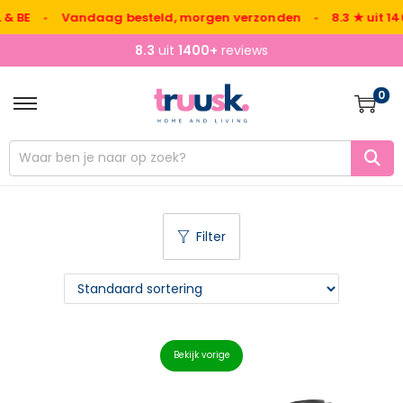
•
Vandaag besteld, morgen verzonden
•
8.3 ★ uit 1400+ 
8.3
uit
1400+
reviews
0
Filter
Bekijk vorige