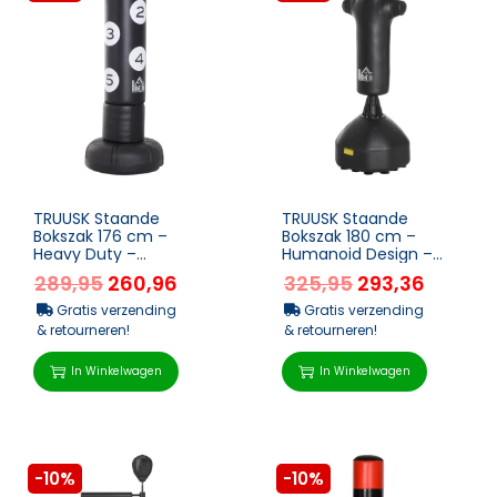
TRUUSK Staande
TRUUSK Staande
Bokszak 176 cm –
Bokszak 180 cm –
Heavy Duty –
Humanoid Design –
Vrijstaand met
Heavy Duty – Voor
289,95
260,96
325,95
293,36
Standaard en Vinyl Pad
Professionals ...
̵...
Gratis verzending
Gratis verzending
& retourneren!
& retourneren!
In Winkelwagen
In Winkelwagen
-10%
-10%