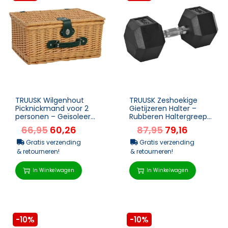
TRUUSK Wilgenhout
TRUUSK Zeshoekige
Picknickmand voor 2
Gietijzeren Halter –
personen – Geïsoleerd
Rubberen Haltergreep
koelvak – Bestekset –...
– Gekartelde
66,95
60,26
87,95
79,16
Gewichten ̵...
Gratis verzending
Gratis verzending
& retourneren!
& retourneren!
In Winkelwagen
In Winkelwagen
-10%
-10%