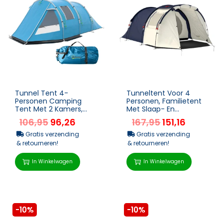
Tunnel Tent 4-
Tunneltent Voor 4
Personen Camping
Personen, Familietent
Tent Met 2 Kamers,
Met Slaap- En
UV-Bescherming,
Woonkamer, Ramen,
106,95
96,26
167,95
151,16
Venster, Draagtas,
Grondzeil, Stahoogte,
2000mm Waterkol...
3000 M...
Gratis verzending
Gratis verzending
& retourneren!
& retourneren!
In Winkelwagen
In Winkelwagen
-10%
-10%