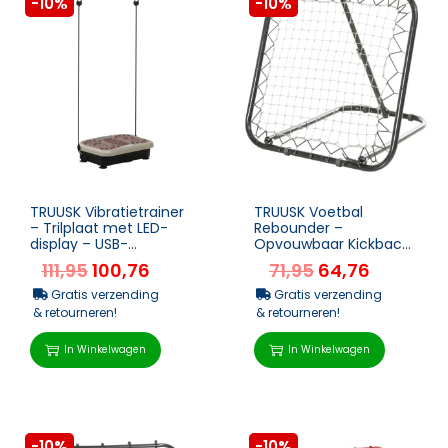
-10%
-10%
TRUUSK Vibratietrainer
TRUUSK Voetbal
– Trilplaat met LED-
Rebounder –
display – USB-
Opvouwbaar Kickback
luidspreker –
Doel – Voor Honkbal
111,95
100,76
71,95
64,76
Trainingsba...
Basketbal – Ver...
Gratis verzending
Gratis verzending
& retourneren!
& retourneren!
In Winkelwagen
In Winkelwagen
-10%
-10%