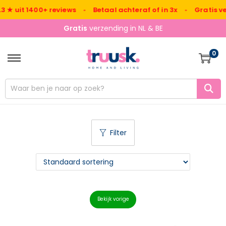
uit 1400+ reviews
•
Betaal achteraf of in 3x
•
Gratis verzend
Gratis
verzending in NL & BE
0
Filter
Bekijk vorige