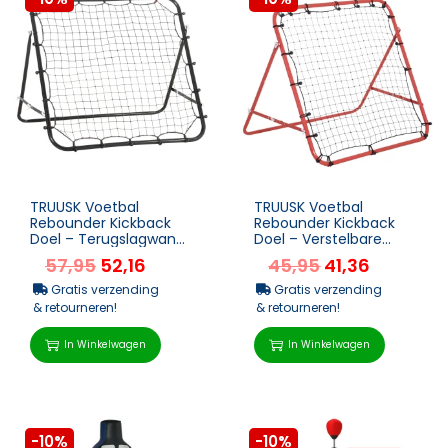
TRUUSK Voetbal
TRUUSK Voetbal
Rebounder Kickback
Rebounder Kickback
Doel – Terugslagwand
Doel – Verstelbare
96x80x96 cm –
Hoek – PE Stof – 96 x
57,95
52,16
45,95
41,36
Metaalbuis en PE &#...
80 x 96...
Gratis verzending
Gratis verzending
& retourneren!
& retourneren!
In Winkelwagen
In Winkelwagen
-10%
-10%