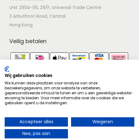
Unit 2904-05, 29/F, Universal Trade Centre
3 Arbuthnot Road, Central
Hong Kong
Veilig betalen
Identiteit
Contactgegevens zijn geverifieerd.
Wij gebruiken cookies
We kunnen deze plaatsen voor analyse van onze
bezoekersgegevens, om onze website te verbeteren,
Goedgekeurd op wetgeving
gepersonaliseerde inhoud te tonen en om u een geweldige website-
ervaring te bieden. Voor meer informatie over de cookies die we
Juridisch gecontroleerd.
gebruiken opent u de instellingen.
Volg ons op
Facebook
!
Geschilbemiddeling
Accepteer alles
Weigeren
×
Aangesloten bij een geschillencommissie.
U heeft het recht om uw aankoop binnen 14 dagen te herroepen.
Nee, pas aan
Bestelling herroepen
Stel hier je vraag
Aankoopbescherming