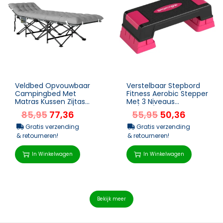
Veldbed Opvouwbaar
Verstelbaar Stepbord
Campingbed Met
Fitness Aerobic Stepper
Matras Kussen Zijtas
Met 3 Niveaus
190 X 65 X 37 Cm
(12/17,5/22,5 Cm), Anti-
85,95
77,36
55,95
50,36
Campingligstoel Voor
slip Mat Zwart+Ro...
Volwass...
Gratis verzending
Gratis verzending
& retourneren!
& retourneren!
In Winkelwagen
In Winkelwagen
Bekijk meer