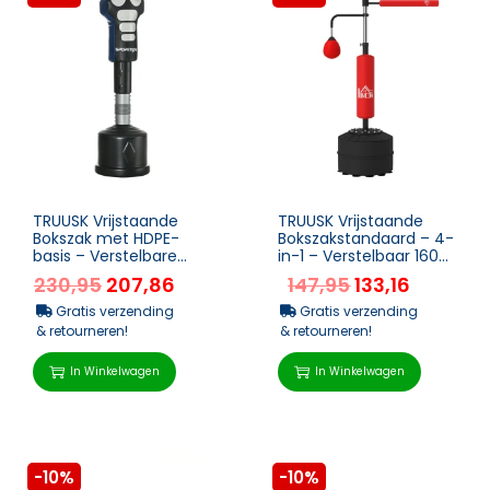
TRUUSK Vrijstaande
TRUUSK Vrijstaande
Bokszak met HDPE-
Bokszakstandaard – 4-
basis – Verstelbare
in-1 – Verstelbaar 160-
Hoogte 178-207cm –
230 cm – Kleur Rood
230,95
207,86
147,95
133,16
Stabiele Boks...
Gratis verzending
Gratis verzending
& retourneren!
& retourneren!
In Winkelwagen
In Winkelwagen
-10%
-10%