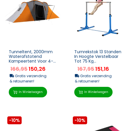
Tunneltent, 2000mm
Turnrekstok 13 Standen
Waterafstotend
In Hoogte Verstelbaar
Kampeertent Voor 4-6
Tot 75 Kg
Personen, Met 2
Draagvermogen
166,95
150,26
167,95
151,16
Slaapkamers
Spansysteem
Woonruimte Draagt...
Trainingstoestellen...
Gratis verzending
Gratis verzending
& retourneren!
& retourneren!
In Winkelwagen
In Winkelwagen
-10%
-10%