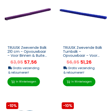
TRUUSK Zwevende Balk
TRUUSK Zwevende Balk
210 cm – Opvouwbaar
Turnbalk –
– Voor Binnen & Buiten
Opvouwbaar – Voor
– Balanceerbal...
Binnen en Buiten – 210
63,95
57,56
56,95
51,26
cm –...
Gratis verzending
Gratis verzending
& retourneren!
& retourneren!
In Winkelwagen
In Winkelwagen
-10%
-10%