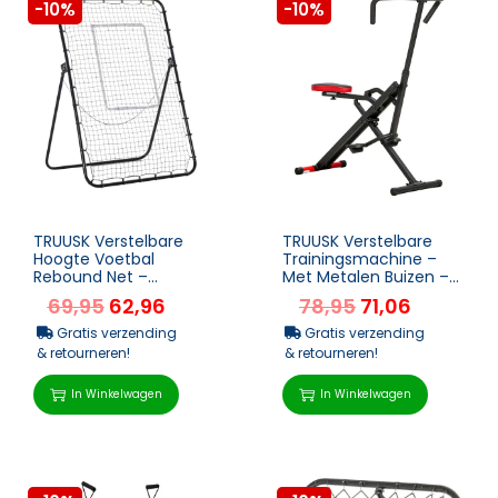
-10%
-10%
TRUUSK Verstelbare
TRUUSK Verstelbare
Hoogte Voetbal
Trainingsmachine –
Rebound Net –
Met Metalen Buizen –
Kickback Rebounder –
Inklapbaar – Rood ̵...
69,95
62,96
78,95
71,06
Zwart – Voetb...
Gratis verzending
Gratis verzending
& retourneren!
& retourneren!
In Winkelwagen
In Winkelwagen