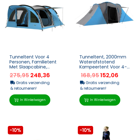
Tunneltent Voor 4
Tunneltent, 2000mm
Personen, Familietent
Waterafstotend
Met Slaapcabine,
Kampeertent Voor 4-6
Voortent, Afneembare
Personen, Met 2
275,95
248,36
168,95
152,06
Scheidingswand,
Slaapkamers
Ramen,...
Woonruimte Draagt...
Gratis verzending
Gratis verzending
& retourneren!
& retourneren!
In Winkelwagen
In Winkelwagen
-10%
-10%