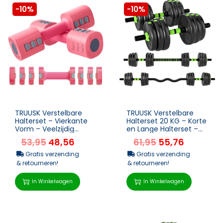
-10%
-10%
TRUUSK Verstelbare
TRUUSK Verstelbare
Halterset – Vierkante
Halterset 20 KG – Korte
Vorm – Veelzijdig
en Lange Halterset –
Gebruik – Metalen Kern
Voor Krachttraining R...
53,95
48,56
61,95
55,76
...
Gratis verzending
Gratis verzending
& retourneren!
& retourneren!
In Winkelwagen
In Winkelwagen