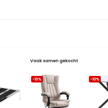
Vaak samen gekocht
-10%
-10%