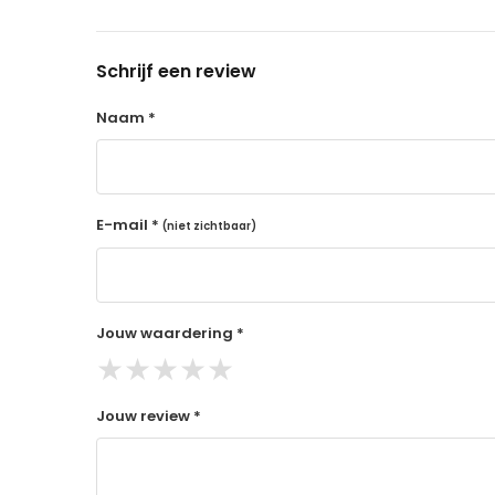
14 dagen retourtermijn
Gratis retourneren voor Nederland & België
Schrijf een review
Binnen 14 dagen een terugbetaling na ontva
De terugbetaling wordt gedaan via de beta
Naam *
Lees hier meer..
E-mail *
(niet zichtbaar)
Jouw waardering *
★
★
★
★
★
Jouw review *