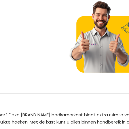
A
l
t
e
er? Deze [BRAND NAME] badkamerkast biedt extra ruimte vo
r
uikte hoeken. Met de kast kunt u alles binnen handbereik in
n