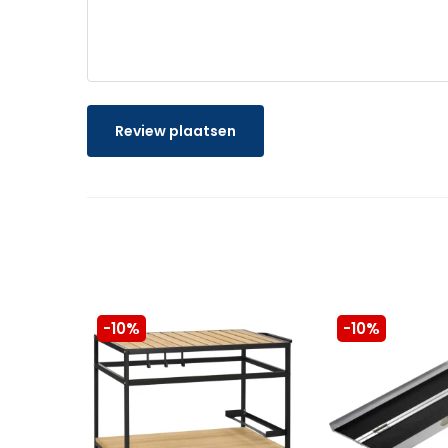
Review plaatsen
-10%
-10%