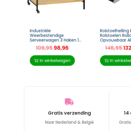
Industriële
Rolstoelhellin
Weerbestendige
Rolstoelen Roll
Serveerwagen 3 Haken 1
Opvouwbaar A
Plank 107cm X 65cm X
PVC, 270 Kg
109,95
98,96
146,95
13
80cm Zwart + Naturel
Laadvermogen,
X 73 X 5 Cm
In winkelwagen
In winkel
Gratis verzending
14
Naar Nederland & België
Grati