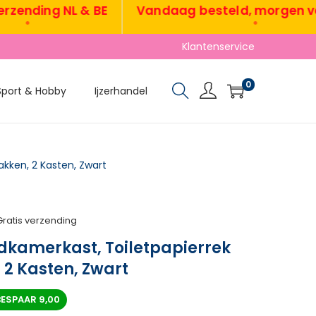
nding NL & BE
Vandaag besteld, morgen verz
•
•
Klantenservice
0
Sport & Hobby
Ijzerhandel
kken, 2 Kasten, Zwart
Gratis verzending
dkamerkast, Toiletpapierrek
2 Kasten, Zwart
BESPAAR
9,00