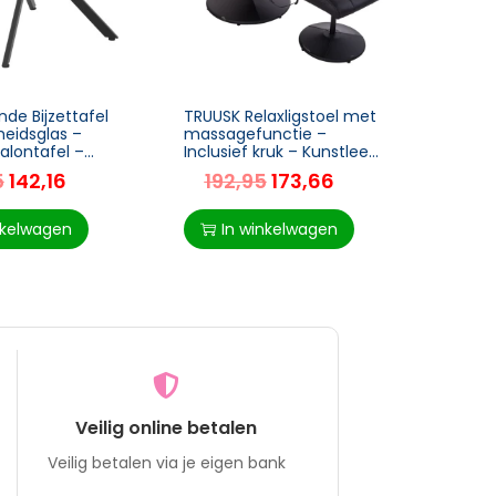
de Bijzettafel
TRUUSK Relaxligstoel met
TRUUS
heidsglas –
massagefunctie –
Conso
alontafel –
Inclusief kruk – Kunstleer
Bijzet
oor
– Zwart – 77 x 84 x 95
Bruin 
5
142,16
192,95
173,66
8
r en
cm
Design
r – Metaal –
Funct
 x
nkelwagen
In winkelwagen
I
Veilig online betalen
Veilig betalen via je eigen bank