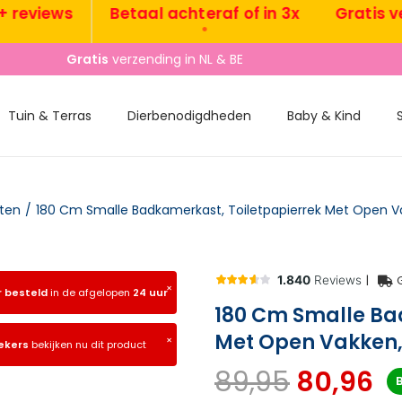
views
Betaal achteraf of in 3x
Gratis verze
•
Gratis
verzending in NL & BE
Tuin & Terras
Dierbenodigdheden
Baby & Kind
ten
/
180 Cm Smalle Badkamerkast, Toiletpapierrek Met Open Va
|
×
r besteld
in de afgelopen
24 uur
180 Cm Smalle Ba
Met Open Vakken, 
×
ekers
bekijken nu dit product
89,95
80,96