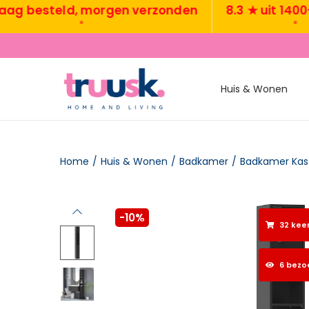
besteld, morgen verzonden
8.3 ★ uit 1400+ re
•
•
Huis & Wonen
Home
/
Huis & Wonen
/
Badkamer
/
Badkamer Kas
-10%
32 kee
6 bezo