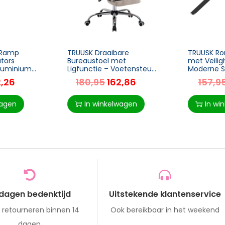
g Ramp
TRUUSK Draaibare
TRUUSK Ron
ators
Bureaustoel met
met Veilig
luminium
Ligfunctie – Voetensteun
Moderne S
– Zithoogteverstelling –
Geschikt v
2,26
180,95
162,86
157,9
 Zwart, 93
Microvezel – Kunststof –
Woonkame
Metaal – Nylon –
Slaapkame
Zwart – 80
wagen
In winkelwagen
In wi
 dagen bedenktijd
Uitstekende klantenservice
s retourneren binnen 14
Ook bereikbaar in het weekend
dagen