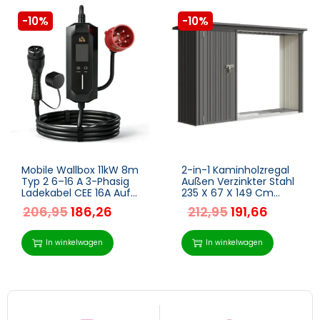
-10%
-10%
Mobile Wallbox 11kW 8m
2-in-1 Kaminholzregal
Typ 2 6–16 A 3-Phasig
Außen Verzinkter Stahl
Ladekabel CEE 16A Auf
235 X 67 X 149 Cm
Typ 2 Mit Einstellbarer
Brennholzregal Mit
206,95
186,26
212,95
191,66
Ladeleistung
Geräteschrank
Startzeitvorwahl
Schrägdach
Dunkelgrau
In winkelwagen
In winkelwagen