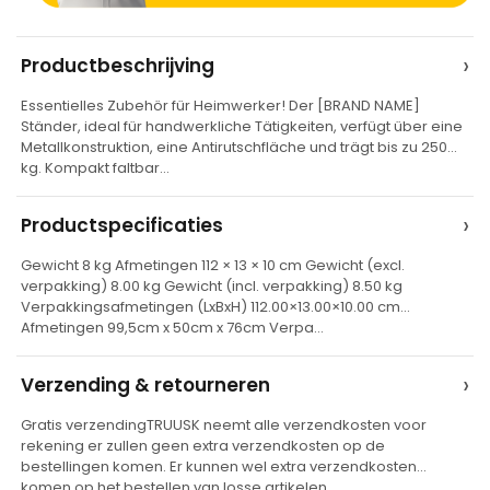
A
›
Productbeschrijving
l
Essentielles Zubehör für Heimwerker! Der [BRAND NAME]
t
Ständer, ideal für handwerkliche Tätigkeiten, verfügt über eine
e
Metallkonstruktion, eine Antirutschfläche und trägt bis zu 250
kg. Kompakt faltbar…
r
n
›
Productspecificaties
a
t
Gewicht 8 kg Afmetingen 112 × 13 × 10 cm Gewicht (excl.
verpakking) 8.00 kg Gewicht (incl. verpakking) 8.50 kg
i
Verpakkingsafmetingen (LxBxH) 112.00×13.00×10.00 cm
v
Afmetingen 99,5cm x 50cm x 76cm Verpa…
e
›
Verzending & retourneren
:
Gratis verzendingTRUUSK neemt alle verzendkosten voor
rekening er zullen geen extra verzendkosten op de
bestellingen komen. Er kunnen wel extra verzendkosten
komen op het bestellen van losse artikelen…