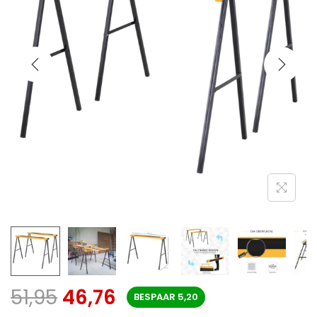
51,95
46,76
BESPAAR
5,20