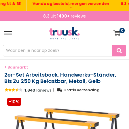
L & BE
Vandaag besteld, morgen verzonden
8.3 ★ ui
•
8.3
uit
1400+
reviews
0
< Baumarkt
2er-Set Arbeitsbock, Handwerks-Ständer,
Bis Zu 250 Kg Belastbar, Metall, Gelb
|
Gratis verzending
-10%