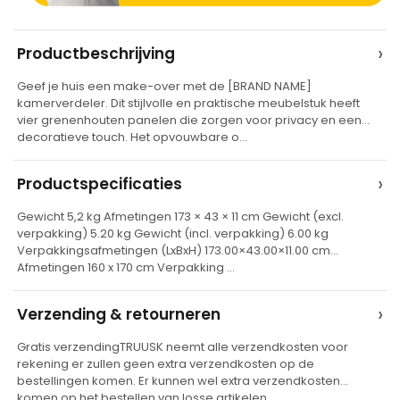
A
›
Productbeschrijving
l
Geef je huis een make-over met de [BRAND NAME]
t
kamerverdeler. Dit stijlvolle en praktische meubelstuk heeft
e
vier grenenhouten panelen die zorgen voor privacy en een
decoratieve touch. Het opvouwbare o…
r
n
›
Productspecificaties
a
t
Gewicht 5,2 kg Afmetingen 173 × 43 × 11 cm Gewicht (excl.
verpakking) 5.20 kg Gewicht (incl. verpakking) 6.00 kg
i
Verpakkingsafmetingen (LxBxH) 173.00×43.00×11.00 cm
v
Afmetingen 160 x 170 cm Verpakking …
e
›
Verzending & retourneren
:
Gratis verzendingTRUUSK neemt alle verzendkosten voor
rekening er zullen geen extra verzendkosten op de
bestellingen komen. Er kunnen wel extra verzendkosten
komen op het bestellen van losse artikelen…