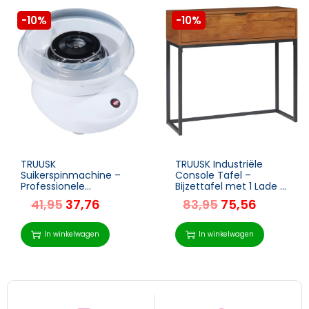
-10%
-10%
TRUUSK
TRUUSK Industriële
Suikerspinmachine –
Console Tafel –
Professionele
Bijzettafel met 1 Lade –
Suikerspinmaker –
Bruin + Zwart – Vintage
41,95
37,76
83,95
75,56
Inclusief Suikerspin
Design – Stijlvol en
Stokjes – Eenvoudig in
Functioneel
Gebruik – Wit
In winkelwagen
In winkelwagen