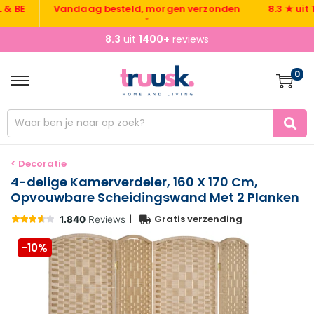
Vandaag besteld, morgen verzonden
8.3 ★ uit 1400
•
•
8.3
uit
1400+
reviews
0
< Decoratie
4-delige Kamerverdeler, 160 X 170 Cm,
Opvouwbare Scheidingswand Met 2 Planken
|
Gratis verzending
-10%