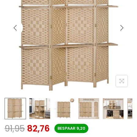
91,95
82,76
BESPAAR
9,20