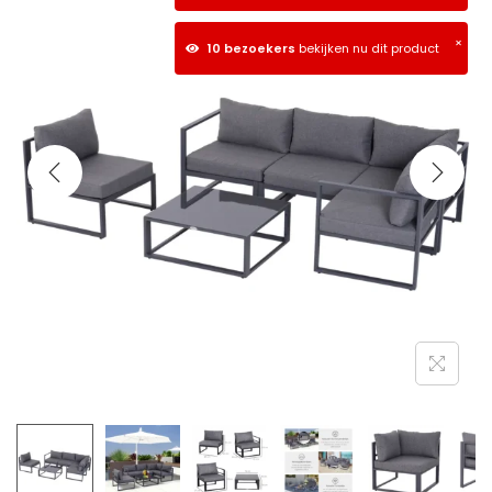
×
10 bezoekers
bekijken nu dit product