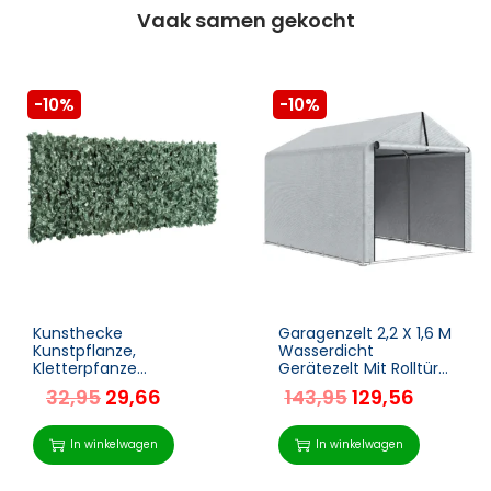
Vaak samen gekocht
-10%
-10%
Kunsthecke
Garagenzelt 2,2 X 1,6 M
Kunstpflanze,
Wasserdicht
Kletterpfanze
Gerätezelt Mit Rolltür
Künstliche, 240cm X
Satteldach
32,95
29,66
143,95
129,56
100cm. Grün
Stahlrahmen, UV-
beständig Hellgrau
In winkelwagen
In winkelwagen