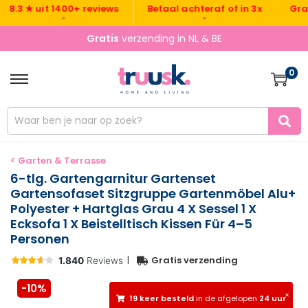
Gratis v
 ★ uit 1400+ reviews
Betaal achteraf of in 3x
•
•
Gratis
verzending in NL & BE
0
< Garten & Terrasse
6-tlg. Gartengarnitur Gartenset
Gartensofaset Sitzgruppe Gartenmöbel Alu+
Polyester + Hartglas Grau 4 X Sessel 1 X
Ecksofa 1 X Beistelltisch Kissen Für 4–5
Personen
|
Gratis verzending
-10%
×
19 keer besteld
in de afgelopen
24 uur