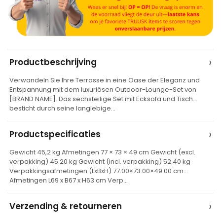
A
›
Productbeschrijving
l
Verwandeln Sie Ihre Terrasse in eine Oase der Eleganz und
t
Entspannung mit dem luxuriösen Outdoor-Lounge-Set von
e
[BRAND NAME]. Das sechsteilige Set mit Ecksofa und Tisch
besticht durch seine langlebige…
r
n
›
Productspecificaties
a
t
Gewicht 45,2 kg Afmetingen 77 × 73 × 49 cm Gewicht (excl.
verpakking) 45.20 kg Gewicht (incl. verpakking) 52.40 kg
i
Verpakkingsafmetingen (LxBxH) 77.00×73.00×49.00 cm
v
Afmetingen L69 x B67 x H63 cm Verp…
e
›
Verzending & retourneren
: