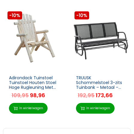
-10%
-10%
Adirondack Tuinstoel
TRUUSK
Tuinstoel Houten Stoel
Schommelstoel 3-zits
Hoge Rugleuning Met
Tuinbank – Metaal –
Armleuningen
Zwarte Tuinmeubel –
109,95
98,96
192,95
173,66
Dennenhout Naturel 83
151 x 75 x 85 cm
X 68 X 101 Cm
In winkelwagen
In winkelwagen