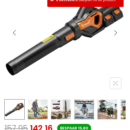
157,95
142,16
BESPAAR
15,80