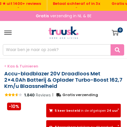
Gratis verze
uit 1400+ reviews
Betaal achteraf of in 3x
•
•
Gratis
verzending in NL & BE
0
< Kas & Tuinieren
Accu-bladblazer 20V Draadloos Met
2×4.0Ah Batterij & Oplader Turbo-Boost 162,7
Km/u Blaassnelheid
|
Gratis verzending
-10%
×
5 keer besteld
in de afgelopen
24 uur
×
8 bezoekers
bekijken nu dit product