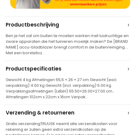
A
›
Productbeschrijving
l
Ben je het zat om buiten te moeten werken met luidruchtige en
t
zware apparaten die het tuinieren moeilijk maken? De [BRAND
e
NAME] accu-bladblazer brengt comfort in de buitenreiniging.
Met een borstelloz…
r
n
›
Productspecificaties
a
t
Gewicht 4 kg Afmetingen 55,5 × 26 × 27 cm Gewicht (excl.
verpakking) 4.00 kg Gewicht (incl. verpakking) 5.00 kg
i
Verpakkingsafmetingen (LxBxH) 55.50×26.00×27.00 cm
v
Afmetingen 102cm x 22cm x 16cm Verpak…
e
›
Verzending & retourneren
:
Gratis verzendingTRUUSK neemt alle verzendkosten voor
rekening er zullen geen extra verzendkosten op de