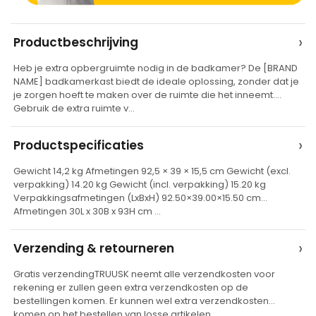
A
›
Productbeschrijving
l
Heb je extra opbergruimte nodig in de badkamer? De [BRAND
t
NAME] badkamerkast biedt de ideale oplossing, zonder dat je
e
je zorgen hoeft te maken over de ruimte die het inneemt.
Gebruik de extra ruimte v…
r
n
›
Productspecificaties
a
t
Gewicht 14,2 kg Afmetingen 92,5 × 39 × 15,5 cm Gewicht (excl.
verpakking) 14.20 kg Gewicht (incl. verpakking) 15.20 kg
i
Verpakkingsafmetingen (LxBxH) 92.50×39.00×15.50 cm
v
Afmetingen 30L x 30B x 93H cm …
e
›
Verzending & retourneren
:
Gratis verzendingTRUUSK neemt alle verzendkosten voor
rekening er zullen geen extra verzendkosten op de
bestellingen komen. Er kunnen wel extra verzendkosten
komen op het bestellen van losse artikelen…