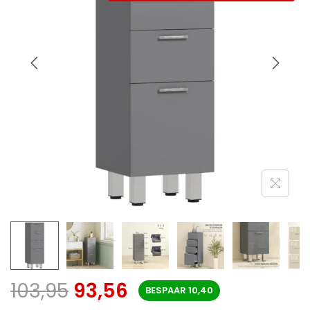
103,95
93,56
BESPAAR
10,40