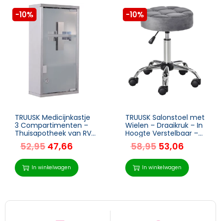
-10%
-10%
TRUUSK Medicijnkastje
TRUUSK Salonstoel met
3 Compartimenten –
Wielen – Draaikruk – In
Thuisapotheek van RVS
Hoogte Verstelbaar –
– 25 x 12 x 48 cm –
Fluwelen Aanraking –
52,95
47,66
58,95
53,06
Voor Thuisgebruik –
Schuim – Chroom
Stijlvol en Functioneel
Onderstel – Grijs 35 x
35
In winkelwagen
In winkelwagen