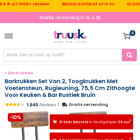
Gratis ver
 uit 1400+ reviews
Betaal achteraf of in 3x
•
•
Gratis
verzending in NL & BE
0
< Barkrukken
Barkrukken Set Van 2, Toogkrukken Met
Voetensteun, Rugleuning, 75,5 Cm Zithoogte
Voor Keuken & Bar Rustiek Bruin
|
Gratis verzending
-10%
×
21 keer besteld
in de afgelopen
24 uur
×
3 bezoekers
bekijken nu dit product