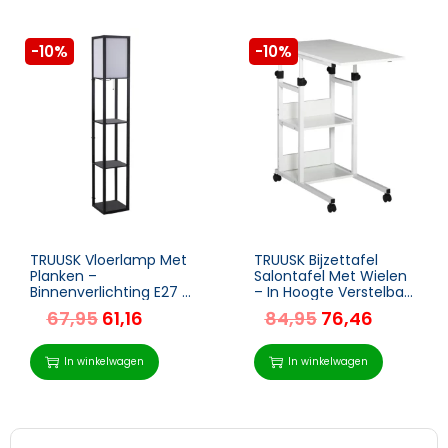
-10%
-10%
TRUUSK Vloerlamp Met
TRUUSK Bijzettafel
Planken –
Salontafel Met Wielen
Binnenverlichting E27 –
– In Hoogte Verstelbaar
Voor
Nachtkastje – 2
67,95
61,16
84,95
76,46
Woonkamer/Slaapkam
Onderste Planken –
er – Hout/Zwart – 26 x
Voor Eetkamer
26 x 160 cm (excl.
Woonkamer –
In winkelwagen
In winkelwagen
gloeilamp)