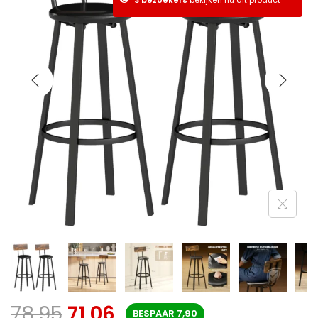
78,95
71,06
BESPAAR
7,90