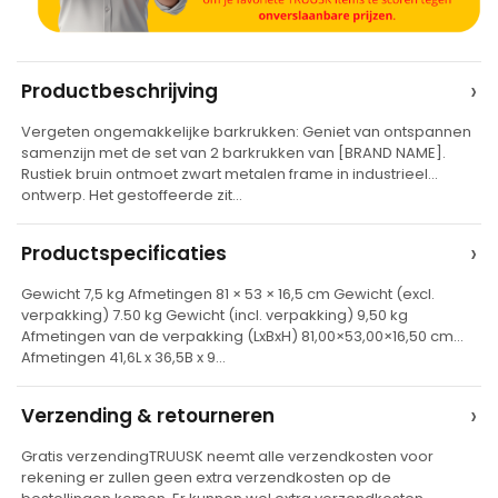
A
›
Productbeschrijving
l
Vergeten ongemakkelijke barkrukken: Geniet van ontspannen
t
samenzijn met de set van 2 barkrukken van [BRAND NAME].
e
Rustiek bruin ontmoet zwart metalen frame in industrieel
ontwerp. Het gestoffeerde zit…
r
n
›
Productspecificaties
a
t
Gewicht 7,5 kg Afmetingen 81 × 53 × 16,5 cm Gewicht (excl.
verpakking) 7.50 kg Gewicht (incl. verpakking) 9,50 kg
i
Afmetingen van de verpakking (LxBxH) 81,00×53,00×16,50 cm
v
Afmetingen 41,6L x 36,5B x 9…
e
›
Verzending & retourneren
:
Gratis verzendingTRUUSK neemt alle verzendkosten voor
rekening er zullen geen extra verzendkosten op de