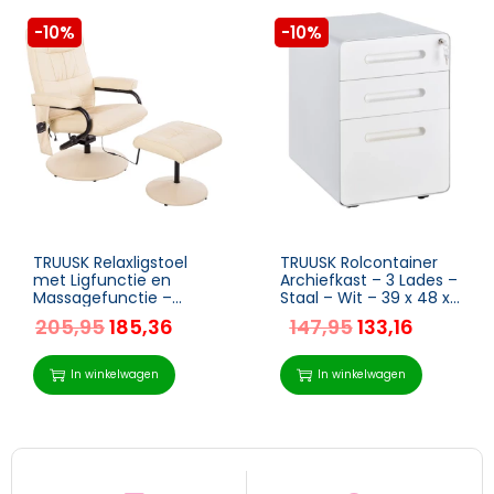
-10%
-10%
TRUUSK Relaxligstoel
TRUUSK Rolcontainer
met Ligfunctie en
Archiefkast – 3 Lades –
Massagefunctie –
Staal – Wit – 39 x 48 x
Inclusief Kruk –
59 cm –
205,95
185,36
147,95
133,16
Kunstleer – Crèmewit –
Kantooropbergdoos
77 x 84 x 95 cm
In winkelwagen
In winkelwagen