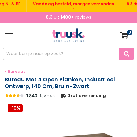
 & BE
Vandaag besteld, morgen verzonden
8.3 ★ uit
•
8.3
uit
1400+
reviews
0
< Bureaus
Bureau Met 4 Open Planken, Industrieel
Ontwerp, 140 Cm, Bruin-Zwart
|
Gratis verzending
-10%