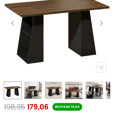
198,95
179,06
BESPAAR
19,90