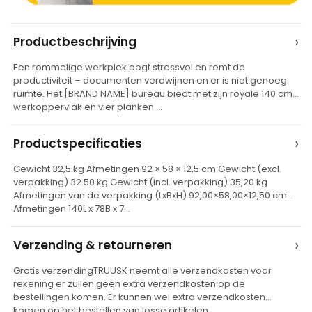
A
›
Productbeschrijving
l
Een rommelige werkplek oogt stressvol en remt de
t
productiviteit – documenten verdwijnen en er is niet genoeg
e
ruimte. Het [BRAND NAME] bureau biedt met zijn royale 140 cm
werkoppervlak en vier planken …
r
n
›
Productspecificaties
a
t
Gewicht 32,5 kg Afmetingen 92 × 58 × 12,5 cm Gewicht (excl.
verpakking) 32.50 kg Gewicht (incl. verpakking) 35,20 kg
i
Afmetingen van de verpakking (LxBxH) 92,00×58,00×12,50 cm
v
Afmetingen 140L x 78B x 7…
e
›
Verzending & retourneren
:
Gratis verzendingTRUUSK neemt alle verzendkosten voor
rekening er zullen geen extra verzendkosten op de
bestellingen komen. Er kunnen wel extra verzendkosten
komen op het bestellen van losse artikelen…