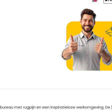
A
l
t
e
 bureau met rugpijn en een inspiratieloze werkomgeving. D
r