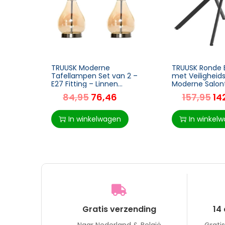
TRUUSK Moderne
TRUUSK Ronde B
Tafellampen Set van 2 –
met Veiligheids
E27 Fitting – Linnen
Moderne Salont
Lampenkap – Amber Glas
Geschikt voor
84,95
76,46
157,95
14
– Voor Sfeervolle
Woonkamer e
Verlichting in Huis
Slaapkamer – 
Zwart – 80 x
In winkelwagen
In winkel
Gratis verzending
14