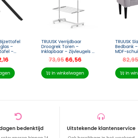
ijzettafel
TRUUSK Verrijdbaar
TRUUSK Sl
glas –
Droogrek Toren –
Bedbank –
afel –
Inklapbaar – Zijvleugels –
MDF-schuim
3 of 4 Niveaus – Voor
x 31 x 51 c
2,16
73,95
66,56
82,9
n
Natte Was – Grijs
Metaal –
wagen
In winkelwagen
In wi
 dagen bedenktijd
Uitstekende klantenservice