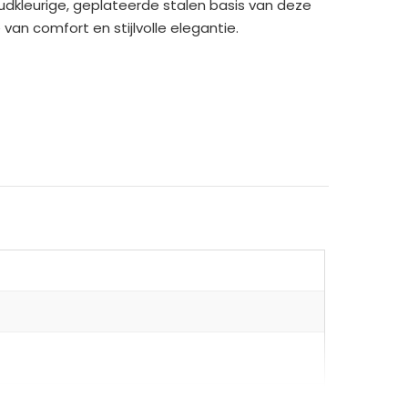
oudkleurige, geplateerde stalen basis van deze
an comfort en stijlvolle elegantie.
mige wielen voor soepele mobiliteit