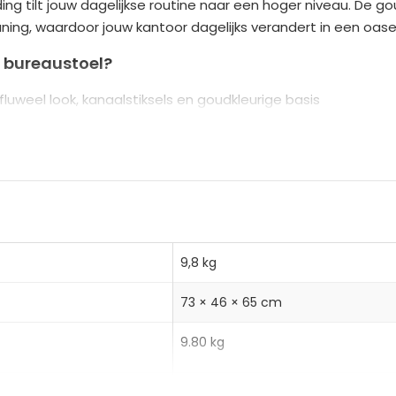
ng tilt jouw dagelijkse routine naar een hoger niveau. De g
n
ing, waardoor jouw kantoor dagelijks verandert in een oase v
a
t
 bureaustoel?
i
fluweel look, kanaalstiksels en goudkleurige basis
v
e schuimvulling voor optimaal zitcomfort
e
is en klasse 3 gasdrukveer voor draagvermogen tot 120 kg
:
 persoonlijk comfort, 360-graden draaibare zitting en bolvor
9,8 kg
r), schuim, staal, nylon, kunststof
73 × 46 × 65 cm
cm
9.80 kg
11.20 kg