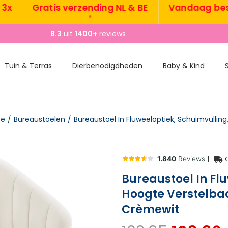
Gratis verzending NL & BE
Vandaag besteld
•
8.3
uit
1400+
reviews
Tuin & Terras
Dierbenodigdheden
Baby & Kind
te
/
Bureaustoelen
/
|
Bureaustoel In Flu
Hoogte Verstelbaa
Crèmewit