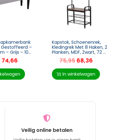
aapkamerbank
Kapstok, Schoenenrek,
Enkele
 Gestoffeerd –
Kledingrek Met 8 Haken, 2
Oorfau
 – Grijs – 102
Planken, MDF, Zwart, 72 X
Accen
m
34 X 185 Cm
Houte
5
74,66
75,95
68,36
19
Bruin
nkelwagen
In winkelwagen
I
Veilig online betalen