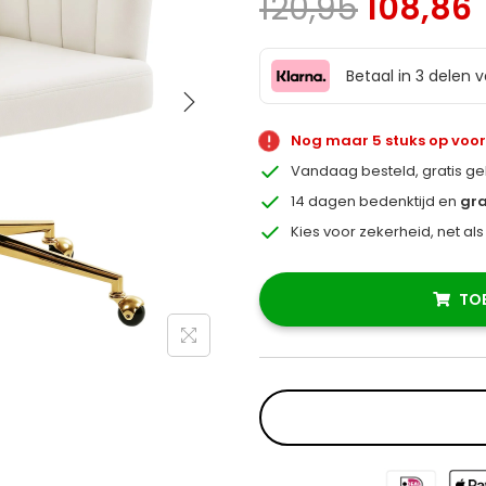
120,95
108,86
Betaal in 3 delen 
Nog maar 5 stuks op voo
Vandaag besteld, gratis g
14 dagen bedenktijd en
gra
Kies voor zekerheid, net al
TO