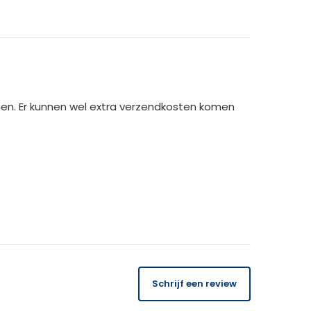
og!
men. Er kunnen wel extra verzendkosten komen
)
14 dagen
gratis
te retourneren.
Schrijf een review
 orderbedrag gecrediteerd. Bij ontvangst van
USK binnen 14 dagen de kosten van het