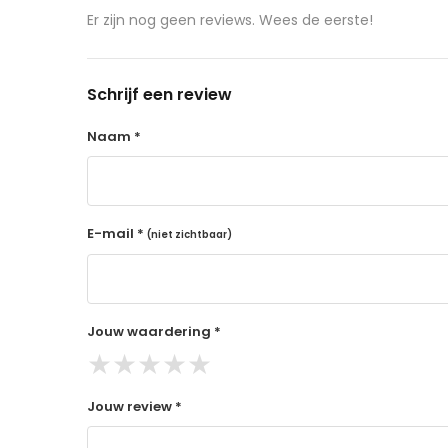
aangeschafte product terug naar de koper.
Er zijn nog geen reviews. Wees de eerste!
14 dagen retourtermijn
Gratis retourneren voor Nederland & België
Schrijf een review
Binnen 14 dagen een terugbetaling na ontva
De terugbetaling wordt gedaan via de beta
Naam *
Lees hier meer..
E-mail *
(niet zichtbaar)
Jouw waardering *
★
★
★
★
★
Jouw review *