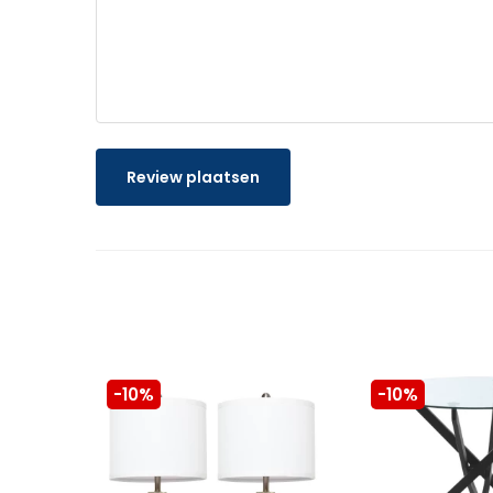
Review plaatsen
-10%
-10%