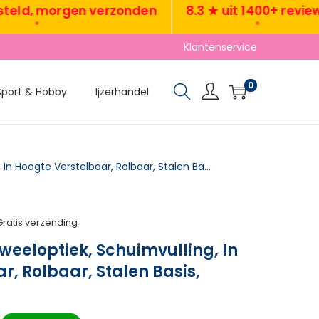
, morgen verzonden
8.3 ★ uit 1400+ reviews
•
•
Klantenservice
0
Sport & Hobby
Ijzerhandel
Bureaustoel In Fluweeloptiek, Schuimvulling, In Hoogte Verstelbaar, Rolbaar, Stalen Basis, Crèmewit
Gratis verzending
weeloptiek, Schuimvulling, In
r, Rolbaar, Stalen Basis,