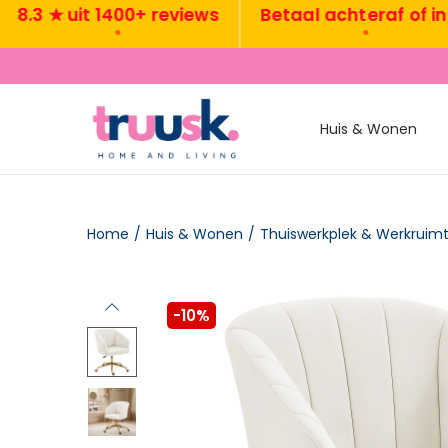
3 ★ uit 1400+ reviews
Betaal achteraf of in 3x
•
•
Huis & Wonen
Home
/
Huis & Wonen
/
Thuiswerkplek & Werkruim
-10%