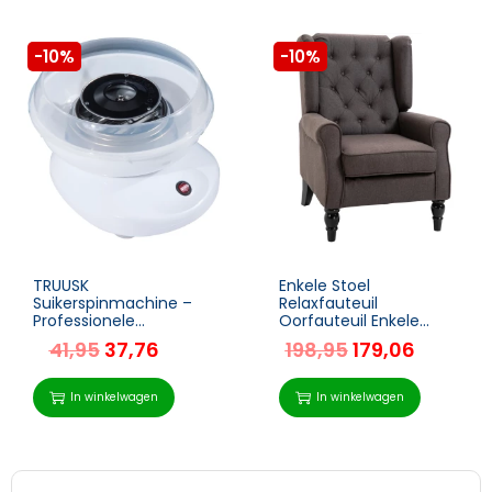
-10%
-10%
TRUUSK
Enkele Stoel
Suikerspinmachine –
Relaxfauteuil
Professionele
Oorfauteuil Enkele
Suikerspinmaker –
Stoel Accentstoel Met
41,95
37,76
198,95
179,06
Inclusief Suikerspin
Getufte Houten Poten
Stokjes – Eenvoudig in
Polyester Bruin 74 X 86
Gebruik – Wit
X 102 Cm
In winkelwagen
In winkelwagen