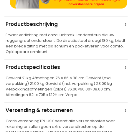
A
›
Productbeschrijving
l
Ervaar verlichting met onze luchtzak-lendensteun die uw
t
ruggengraat ondersteunt. De directiestoel draagt 180 kg, biedt
e
een brede zitting met dik schuim en pocketveren voor comfort.
Opklapbare armleuni…
r
n
›
Productspecificaties
a
t
Gewicht 21 kg Afmetingen 76 × 66 × 38 cm Gewicht (excl.
verpakking) 21.00 kg Gewicht (incl. verpakking) 23.00 kg
i
Verpakkingsafmetingen (LxBxH) 76.00×66.00×38.00 cm
v
Afmetingen 82L x 70B x 122H cm Verpa…
e
›
Verzending & retourneren
:
Gratis verzendingTRUUSK neemt alle verzendkosten voor
rekening er zullen geen extra verzendkosten op de