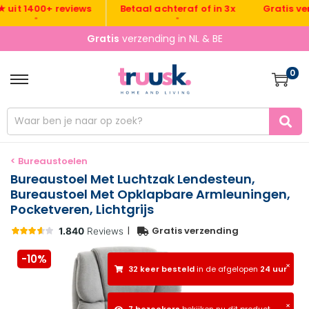
Gratis verzend
t 1400+ reviews
Betaal achteraf of in 3x
•
•
•
Gratis
verzending in NL & BE
0
< Bureaustoelen
Bureaustoel Met Luchtzak Lendesteun,
Bureaustoel Met Opklapbare Armleuningen,
Pocketveren, Lichtgrijs
|
Gratis verzending
-10%
×
32 keer besteld
in de afgelopen
24 uur
×
7 bezoekers
bekijken nu dit product