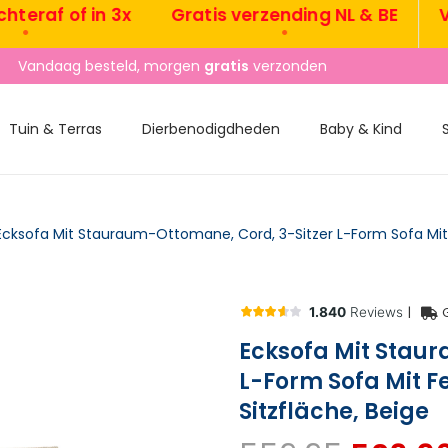
f of in 3x
Gratis verzending NL & BE
Vanda
•
Vandaag besteld, morgen
gratis
verzonden
Tuin & Terras
Dierbenodigdheden
Baby & Kind
|
Ecksofa Mit Stau
L-Form Sofa Mit F
Sitzfläche, Beige