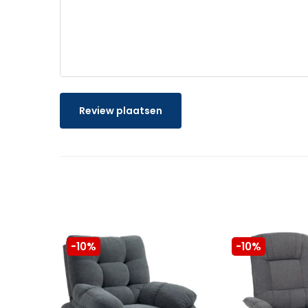
Review plaatsen
-10%
-10%