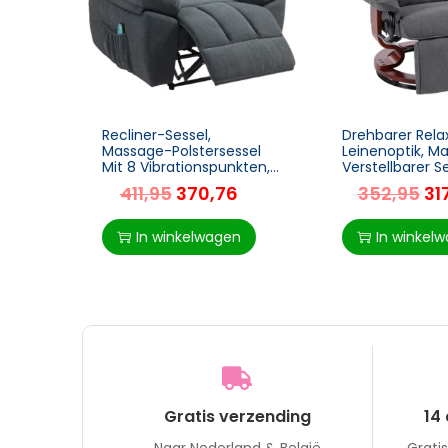
Recliner-Sessel,
Drehbarer Relax
Massage-Polstersessel
Leinenoptik, Ma
Mit 8 Vibrationspunkten,
Verstellbarer S
Verstellbare Fußstütze,
Holzfuß, Fußst
411,95
370,76
352,95
31
Seitentasche, Lehnsessel,
Rückenlehne, 
Grau
In winkelwagen
In winkel
Gratis verzending
14