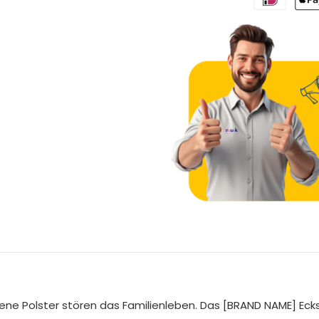
A
l
t
e
Polster stören das Familienleben. Das [BRAND NAME] Ecks
r