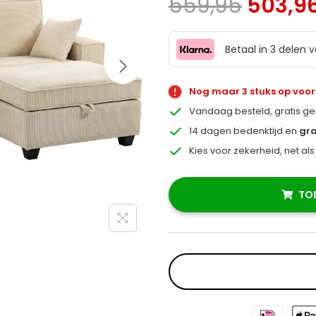
559,95
503,9
Betaal in 3 delen 
Nog maar 3 stuks op voo
Vandaag besteld, gratis g
14 dagen bedenktijd en
gra
Kies voor zekerheid, net al
TO