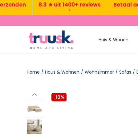
nden
8.3 ★ uit 1400+ reviews
Betaal achtera
•
•
Huis & Wonen
Home
/
Haus & Wohnen
/
Wohnzimmer
/
Sofas
/
-10%