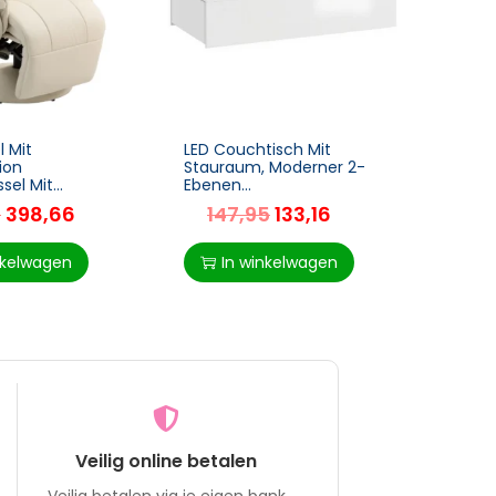
l Mit
LED Couchtisch Mit
Relax
ion
Stauraum, Moderner 2-
Mit Li
sel Mit
Ebenen
Tasch
he,
Wohnzimmertisch Mit 2
Wohn
5
398,66
147,95
133,16
23
er Für
Schubladen, Hochglanz
mer
Weiß
mmer Creme
nkelwagen
In winkelwagen
I
Veilig online betalen