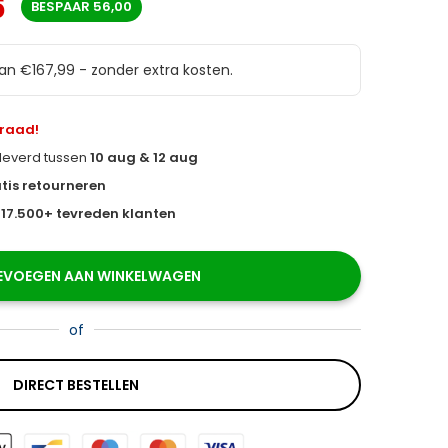
6
BESPAAR
56,00
van €167,99 - zonder extra kosten.
rraad!
eleverd tussen
10 aug & 12 aug
tis retourneren
s
17.500+ tevreden klanten
EVOEGEN AAN WINKELWAGEN
of
DIRECT BESTELLEN