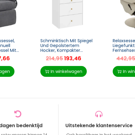
sessel,
Schminktisch Mit Spiegel
Relaxsesse
nuell
Und Gepolstertem
Liegefunkt
essel Mit
Hocker, Kompakter
Fernsehses
ütze, Hohe
Frisiertisch Mit Schrank,
Seitentasc
7,66
214,95
193,46
442,9
Grau
Schubladen Und Offenen
Becherhalt
Ablagen, Weiß
Wohnzim
Schlafzi
wagen
In winkelwagen
In wi
 dagen bedenktijd
Uitstekende klantenservice