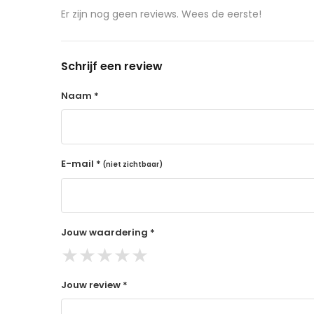
aangeschafte product terug naar de koper.
Er zijn nog geen reviews. Wees de eerste!
14 dagen retourtermijn
Gratis retourneren voor Nederland & België
Schrijf een review
Binnen 14 dagen een terugbetaling na ontva
De terugbetaling wordt gedaan via de beta
Naam *
Lees hier meer..
E-mail *
(niet zichtbaar)
Jouw waardering *
★
★
★
★
★
Jouw review *