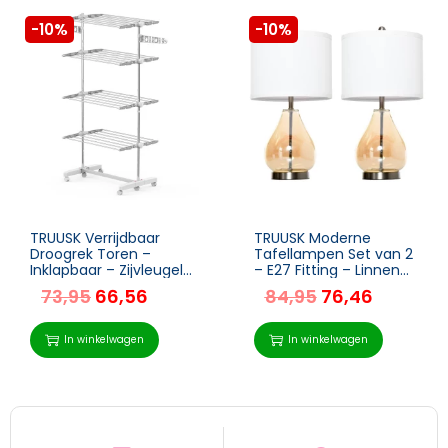
-10%
-10%
TRUUSK Verrijdbaar
TRUUSK Moderne
Droogrek Toren –
Tafellampen Set van 2
Inklapbaar – Zijvleugels
– E27 Fitting – Linnen
– 3 of 4 Niveaus – Voor
Lampenkap – Amber
73,95
66,56
84,95
76,46
Natte Was – Grijs
Glas – Voor Sfeervolle
Verlichting in Huis
In winkelwagen
In winkelwagen