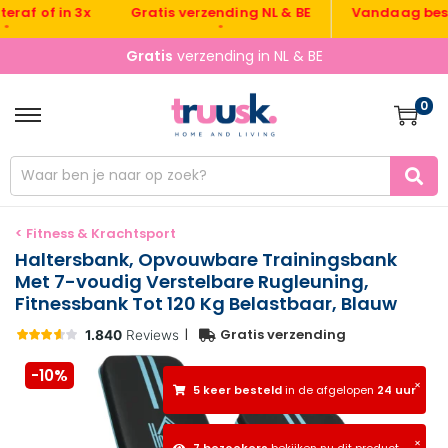
Gratis verzending NL & BE
Vandaag besteld,
 of in 3x
•
Gratis
verzending in NL & BE
0
< Fitness & Krachtsport
Haltersbank, Opvouwbare Trainingsbank
Met 7-voudig Verstelbare Rugleuning,
Fitnessbank Tot 120 Kg Belastbaar, Blauw
|
Gratis verzending
-10%
×
5 keer besteld
in de afgelopen
24 uur
×
7 bezoekers
bekijken nu dit product