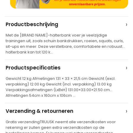
A
›
Productbeschrijving
l
Met de [BRAND NAME]-halterbank voer je veelzijdige
t
trainingen uit, zoals schuin bankdrukken, roeien, squats, curls,
e
sit-ups en meer. Deze verstelbare, comfortabele en robuuste
halterbank kan tot 120 k…
r
n
›
Productspecificaties
a
t
Gewicht 12 kg Afmetingen 131 × 33 × 21,5 cm Gewicht (excl.
verpakking) 12.00 kg Gewicht (incl. verpakking) 13.00 kg
i
Verpakkingsafmetingen (LxBxH) 131.00×33.00×21.50 cm
v
Afmetingen 54cm x 160cm x 106cm …
e
›
Verzending & retourneren
:
Gratis verzendingTRUUSK neemt alle verzendkosten voor
rekening er zullen geen extra verzendkosten op de