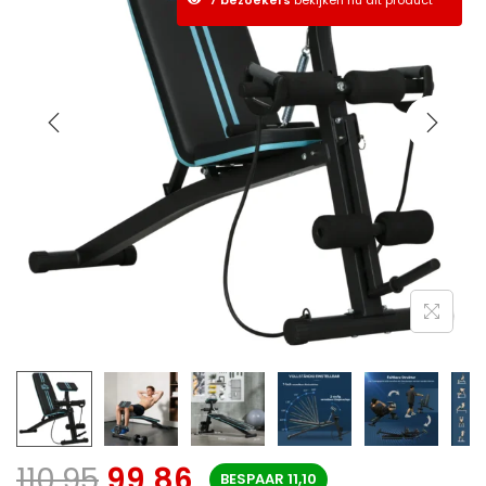
110,95
99,86
BESPAAR
11,10