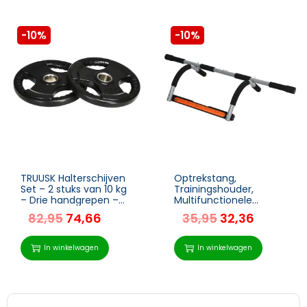
-10%
-10%
TRUUSK Halterschijven
Optrekstang,
Set – 2 stuks van 10 kg
Trainingshouder,
– Drie handgrepen –
Multifunctionele
Rubberen coating –
Deurstang, Staal,
82,95
74,66
35,95
32,36
Vloervriendelijk –
Schuim, PE, Zwart+grijs,
Metaal – Voor
92x40x17 Cm
In winkelwagen
In winkelwagen