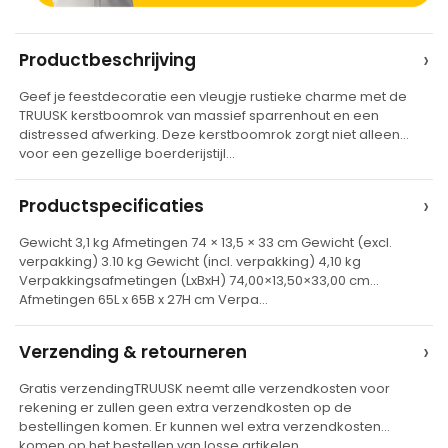
A
›
Productbeschrijving
l
Geef je feestdecoratie een vleugje rustieke charme met de
t
TRUUSK kerstboomrok van massief sparrenhout en een
e
distressed afwerking. Deze kerstboomrok zorgt niet alleen
voor een gezellige boerderijstijl…
r
n
›
Productspecificaties
a
t
Gewicht 3,1 kg Afmetingen 74 × 13,5 × 33 cm Gewicht (excl.
verpakking) 3.10 kg Gewicht (incl. verpakking) 4,10 kg
i
Verpakkingsafmetingen (LxBxH) 74,00×13,50×33,00 cm
v
Afmetingen 65L x 65B x 27H cm Verpa…
e
›
Verzending & retourneren
:
Gratis verzendingTRUUSK neemt alle verzendkosten voor
rekening er zullen geen extra verzendkosten op de
bestellingen komen. Er kunnen wel extra verzendkosten
komen op het bestellen van losse artikelen…