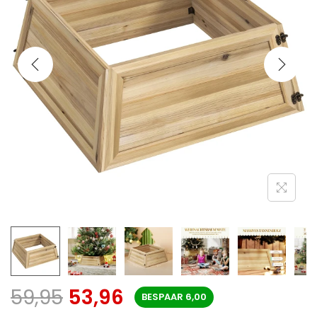
59,95
53,96
BESPAAR
6,00