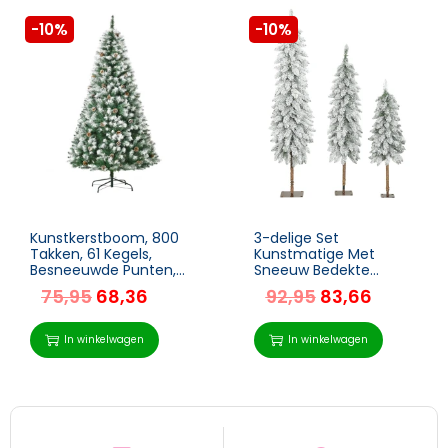
-10%
-10%
Kunstkerstboom, 800
3-delige Set
Takken, 61 Kegels,
Kunstmatige Met
Besneeuwde Punten,
Sneeuw Bedekte
Vuurvast, 180 Cm
Dennenbomen, 3
75,95
68,36
92,95
83,66
Maten, Metalen
Standaard,
Vlamvertragend,
In winkelwagen
In winkelwagen
Kunststof, Groen+Wit