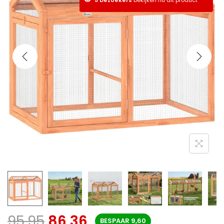
95,95
86,36
BESPAAR
9,60