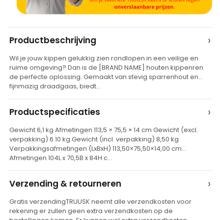
A
›
Productbeschrijving
l
Wil je jouw kippen gelukkig zien rondlopen in een veilige en
t
ruime omgeving? Dan is de [BRAND NAME] houten kippenren
e
de perfecte oplossing. Gemaakt van stevig sparrenhout en
fijnmazig draadgaas, biedt…
r
n
›
Productspecificaties
a
t
Gewicht 6,1 kg Afmetingen 113,5 × 75,5 × 14 cm Gewicht (excl.
verpakking) 6.10 kg Gewicht (incl. verpakking) 8,50 kg
i
Verpakkingsafmetingen (LxBxH) 113,50×75,50×14,00 cm
v
Afmetingen 104L x 70,5B x 84H c…
e
›
Verzending & retourneren
:
Gratis verzendingTRUUSK neemt alle verzendkosten voor
rekening er zullen geen extra verzendkosten op de