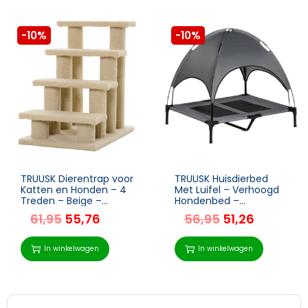
-10%
-10%
TRUUSK Dierentrap voor
TRUUSK Huisdierbed
Katten en Honden – 4
Met Luifel – Verhoogd
Treden – Beige –
Hondenbed –
63,5x43x60cm – Veilig
Ademend – Taftgrijs –
61,95
55,76
56,95
51,26
en Stevig – Voor
92 x 76 x 90 cm
Huisdieren – Handig in
Gebruik
In winkelwagen
In winkelwagen