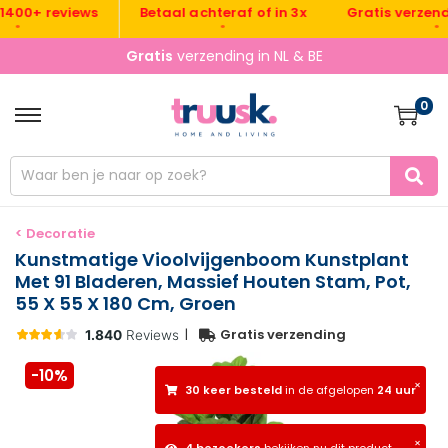
Gratis verzending 
0+ reviews
Betaal achteraf of in 3x
•
•
Gratis
verzending in NL & BE
0
< Decoratie
Kunstmatige Vioolvijgenboom Kunstplant
Met 91 Bladeren, Massief Houten Stam, Pot,
55 X 55 X 180 Cm, Groen
|
Gratis verzending
-10%
×
30 keer besteld
in de afgelopen
24 uur
×
4 bezoekers
bekijken nu dit product