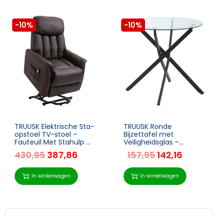
-10%
-10%
TRUUSK Elektrische Sta-
TRUUSK Ronde
opstoel TV-stoel –
Bijzettafel met
Fauteuil Met Stahulp –
Veiligheidsglas –
Relaxstoel Met
Moderne Salontafel –
430,95
387,86
157,95
142,16
Ligfunctie –
Geschikt voor
Imitatieleer Bruin – 80 x
Woonkamer en
94 x 104 cm
Slaapkamer – Metaal –
In winkelwagen
In winkelwagen
Zwart – 80 x