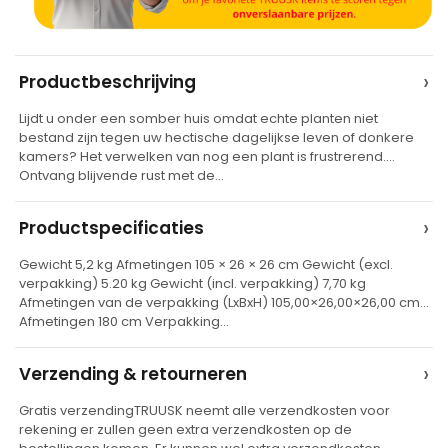
A
›
Productbeschrijving
l
Lijdt u onder een somber huis omdat echte planten niet
t
bestand zijn tegen uw hectische dagelijkse leven of donkere
e
kamers? Het verwelken van nog een plant is frustrerend.
Ontvang blijvende rust met de…
r
n
›
Productspecificaties
a
t
Gewicht 5,2 kg Afmetingen 105 × 26 × 26 cm Gewicht (excl.
verpakking) 5.20 kg Gewicht (incl. verpakking) 7,70 kg
i
Afmetingen van de verpakking (LxBxH) 105,00×26,00×26,00 cm
v
Afmetingen 180 cm Verpakking…
e
›
Verzending & retourneren
:
Gratis verzendingTRUUSK neemt alle verzendkosten voor
rekening er zullen geen extra verzendkosten op de