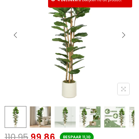
110,95
99,86
BESPAAR
11,10