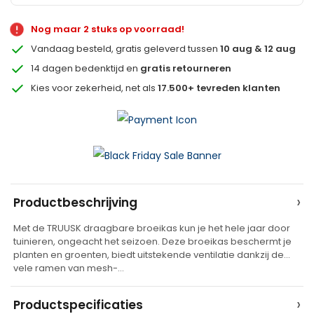
Nog maar 2 stuks op voorraad!
Vandaag besteld, gratis geleverd tussen
10 aug & 12 aug
14 dagen bedenktijd en
gratis retourneren
Kies voor zekerheid, net als
17.500+ tevreden klanten
A
›
Productbeschrijving
l
Met de TRUUSK draagbare broeikas kun je het hele jaar door
t
tuinieren, ongeacht het seizoen. Deze broeikas beschermt je
e
planten en groenten, biedt uitstekende ventilatie dankzij de
vele ramen van mesh-…
r
n
›
Productspecificaties
a