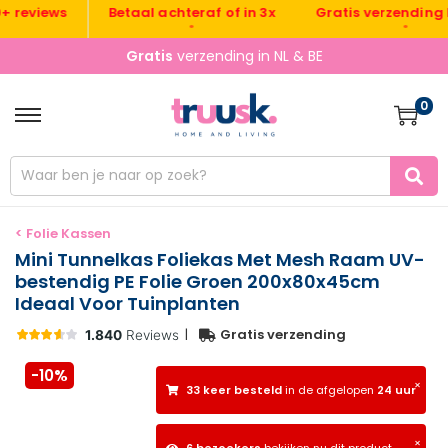
Gratis verzending NL &
eviews
Betaal achteraf of in 3x
•
•
Gratis
verzending in NL & BE
0
< Folie Kassen
Mini Tunnelkas Foliekas Met Mesh Raam UV-
bestendig PE Folie Groen 200x80x45cm
Ideaal Voor Tuinplanten
|
Gratis verzending
-10%
×
33 keer besteld
in de afgelopen
24 uur
×
6 bezoekers
bekijken nu dit product