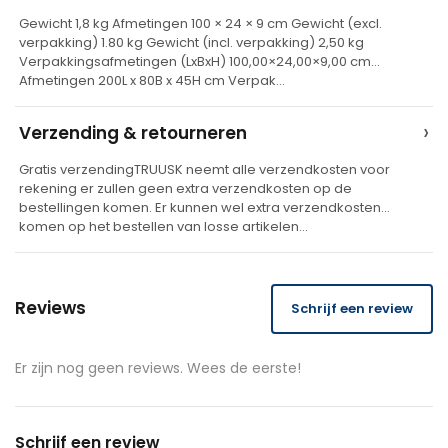
t
Gewicht 1,8 kg Afmetingen 100 × 24 × 9 cm Gewicht (excl.
verpakking) 1.80 kg Gewicht (incl. verpakking) 2,50 kg
i
Verpakkingsafmetingen (LxBxH) 100,00×24,00×9,00 cm
v
Afmetingen 200L x 80B x 45H cm Verpak…
e
›
Verzending & retourneren
:
Gratis verzendingTRUUSK neemt alle verzendkosten voor
rekening er zullen geen extra verzendkosten op de
bestellingen komen. Er kunnen wel extra verzendkosten
komen op het bestellen van losse artikelen…
Reviews
Schrijf een review
Er zijn nog geen reviews. Wees de eerste!
Schrijf een review