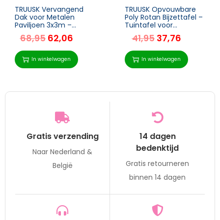
TRUUSK Vervangend
TRUUSK Opvouwbare
Dak voor Metalen
Poly Rotan Bijzettafel –
Paviljoen 3x3m –
Tuintafel voor
Polyester –
Tuinmeubelen –
68,95
62,06
41,95
37,76
Donkergroen –
Salontafel van Metaal
Geschikt voor
– Bruin – 40 x 40 x 40
Tuinpaviljoen en
cm
In winkelwagen
In winkelwagen
Partytent
Gratis verzending
14 dagen
bedenktijd
Naar Nederland &
Gratis retourneren
België
binnen 14 dagen