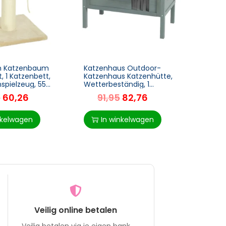
m Katzenbaum
Katzenhaus Outdoor-
Kanin
, 1 Katzenbett,
Katzenhaus Katzenhütte,
Hasens
nspielzeug, 55
Wetterbeständig, 1
Klapp
m X 83 Cm,
Fenster, 1 Eingang, 85 x 50
Eing
5
60,26
91,95
82,76
10
X 68,5 Cm,
Auszi
Dunkelgrau+Schwarz
90x5
nkelwagen
In winkelwagen
I
Veilig online betalen