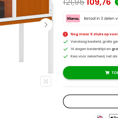
121,95
109,76
Betaal in 3 delen 
Nog maar 5 stuks op voo
Vandaag besteld, gratis g
14 dagen bedenktijd en
gra
Kies voor zekerheid, net al
TO