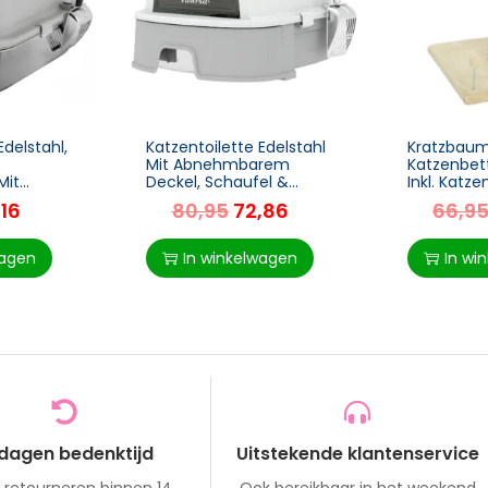
Edelstahl,
Katzentoilette Edelstahl
Kratzbau
Mit Abnehmbarem
Katzenbett
Mit
Deckel, Schaufel &
Inkl. Katze
chsbeutel,
Aktivkohlefilter Für Kleine
Cm X 55 C
,16
80,95
72,86
66,9
ng
Bis Mittelgroße Katzen,
Beige
Grau
wagen
In winkelwagen
In wi
 dagen bedenktijd
Uitstekende klantenservice