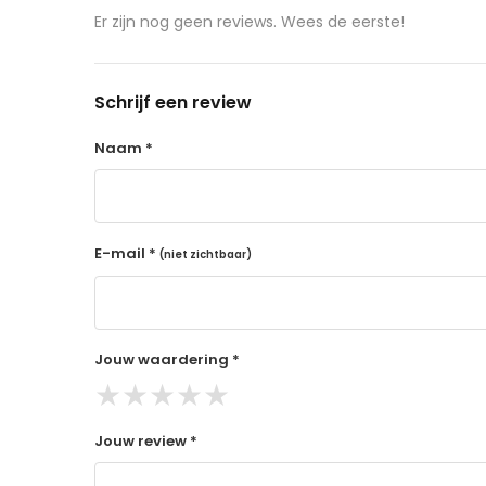
aangeschafte product terug naar de koper.
Er zijn nog geen reviews. Wees de eerste!
14 dagen retourtermijn
Gratis retourneren voor Nederland & België
Schrijf een review
Binnen 14 dagen een terugbetaling na ontva
De terugbetaling wordt gedaan via de beta
Naam *
Lees hier meer..
E-mail *
(niet zichtbaar)
Jouw waardering *
★
★
★
★
★
Jouw review *