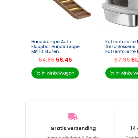
Hunderampe Auto
Katzentoilette 
Klappbar Hundetreppe
Geschlossene
Mit 10 Stufen
Katzentoilette 
Rutschfester Oberfläche,
Schaufel, Geru
64,95
58,46
67,95
61
154x40cm ür Mittelgröße
Einstieg Ausga
Hunde Bis 25kg
In winkelwagen
In winkel
Gratis verzending
14