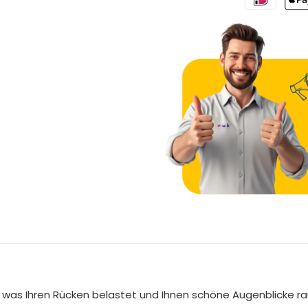
A
l
t
e
 was Ihren Rücken belastet und Ihnen schöne Augenblicke r
r