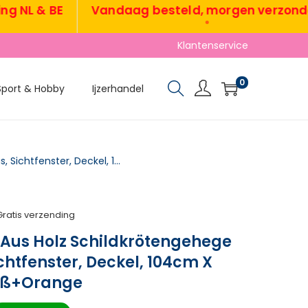
L & BE
Vandaag besteld, morgen verzonden
•
Klantenservice
0
Sport & Hobby
Ijzerhandel
Schildkrötenhaus Aus Holz Schildkrötengehege Mit Haupthaus, Sichtfenster, Deckel, 104cm X 53cm X 82cm, Weiß+Orange
Gratis verzending
 Aus Holz Schildkrötengehege
chtfenster, Deckel, 104cm X
iß+Orange