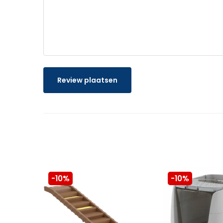
Review plaatsen
-10%
-10%