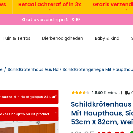
Betaal achteraf of in 3x
Gratis verzending N
•
•
Gratis
verzending in NL & BE
Tuin & Terras
Dierbenodigdheden
Baby & Kind
le
/
|
×
r besteld
in de afgelopen
24 uur
Schildkrötenhaus
Mit Haupthaus, Si
×
oekers
bekijken nu dit product
53cm X 82cm, We