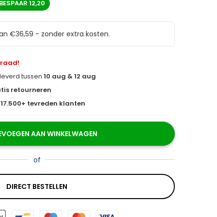
BESPAAR
12,20
van €36,59 - zonder extra kosten.
rraad!
eleverd tussen
10 aug & 12 aug
tis retourneren
s
17.500+ tevreden klanten
EVOEGEN AAN WINKELWAGEN
of
DIRECT BESTELLEN