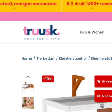
, morgen verzonden
8.3 ★ uit 1400+ reviews
•
•
Huis & Wonen
Home
/
Tierbedarf
/
Kleintierzubehör
/
Kleintierstäl
-10%
15 kee
5 bez