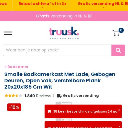
Gratis verzending NL & BE
Betaal achteraf of in 3x
•
•
Vandaag besteld, morgen
gratis
verzonden
0
< Badkamer
Smalle Badkamerkast Met Lade, Gebogen
Deuren, Open Vak, Verstelbare Plank
20x20x185 Cm Wit
|
Gratis verzending
-10%
×
35 keer besteld
in de afgelopen
24 uur
×
9 bezoekers
bekijken nu dit product