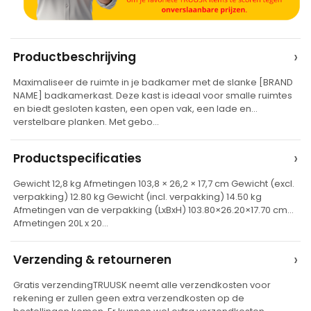
A
›
Productbeschrijving
l
Maximaliseer de ruimte in je badkamer met de slanke [BRAND
t
NAME] badkamerkast. Deze kast is ideaal voor smalle ruimtes
e
en biedt gesloten kasten, een open vak, een lade en
verstelbare planken. Met gebo…
r
n
›
Productspecificaties
a
t
Gewicht 12,8 kg Afmetingen 103,8 × 26,2 × 17,7 cm Gewicht (excl.
verpakking) 12.80 kg Gewicht (incl. verpakking) 14.50 kg
i
Afmetingen van de verpakking (LxBxH) 103.80×26.20×17.70 cm
v
Afmetingen 20L x 20…
e
›
Verzending & retourneren
:
Gratis verzendingTRUUSK neemt alle verzendkosten voor
rekening er zullen geen extra verzendkosten op de