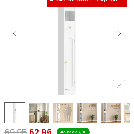
69,95
62,96
BESPAAR
7,00