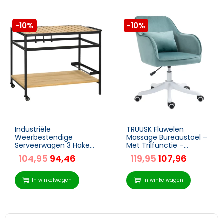
-10%
-10%
Industriële
TRUUSK Fluwelen
Weerbestendige
Massage Bureaustoel –
Serveerwagen 3 Haken
Met Trilfunctie –
1 Plank 107cm X 65cm
Afmetingen 55cm x
104,95
94,46
119,95
107,96
X 80cm Zwart +
65cm x 86cm – Groen
Naturel
In winkelwagen
In winkelwagen