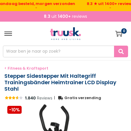
ag besteld, morgen verzonden
8.3 ★ uit 1400+ reviews
•
•
Betaal
achteraf
of
in 3 keer
0
< Fitness & Kraftsport
Stepper Sidestepper Mit Haltegriff
Trainingsbänder Heimtrainer LCD Display
Stahl
|
Gratis verzending
-10%