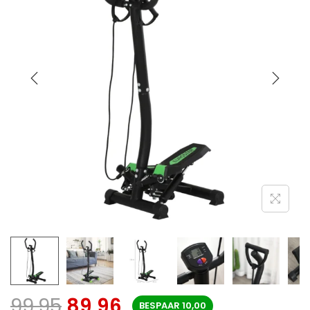
99,95
89,96
BESPAAR
10,00