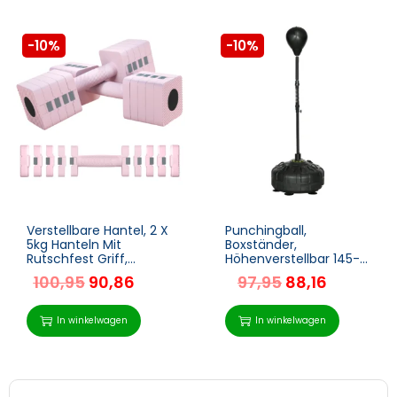
-10%
-10%
Verstellbare Hantel, 2 X
Punchingball,
5kg Hanteln Mit
Boxständer,
Rutschfest Griff,
Höhenverstellbar 145-
Quadratisch
180 Cm, Befüllbare
100,95
90,86
97,95
88,16
Kurzhantelset Aus Stahl
Basis, Schwarz
Rosa
In winkelwagen
In winkelwagen