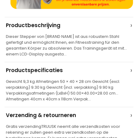
A
›
Productbeschrijving
l
Dieser Stepper von [BRAND NAME] ist aus robustem Stahl
t
gefertigt und ermöglicht Ihnen, ein Fitnesstraining für den
e
gesamten Körper zu absolvieren. Das Trainingsgerät ist mit
einem LCD-Display ausgesta…
r
n
›
Productspecificaties
a
t
Gewicht 9,3 kg Afmetingen 50 × 40 × 28 cm Gewicht (excl.
verpakking) 9.30 kg Gewicht (incl. verpakking) 9.90 kg
i
Verpakkingsafmetingen (LxBxH) 50.00×40.00×28.00 cm
v
Afmetingen 40cm x 40cm x 118cm Verpak…
e
›
Verzending & retourneren
:
Gratis verzendingTRUUSK neemt alle verzendkosten voor
rekening er zullen geen extra verzendkosten op de