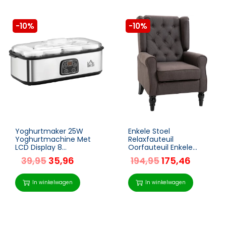
-10%
-10%
Yoghurtmaker 25W
Enkele Stoel
Yoghurtmachine Met
Relaxfauteuil
LCD Display 8
Oorfauteuil Enkele
Yoghurtpotten Met
Stoel Accentstoel Met
39,95
35,96
194,95
175,46
Glazen Deksel 180ml
Getufte Houten Poten
Instelbare
Polyester Bruin 74 X 86
Temperatuur En Tijd
X 102 Cm
In winkelwagen
In winkelwagen
PC PP Kunststof RVS
Glas Zilver 36 X 18,8 X 14
Cm