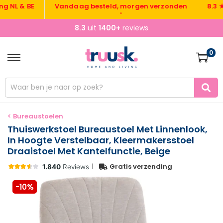
 & BE
Vandaag besteld, morgen verzonden
8.3 ★ uit
•
8.3
uit
1400+
reviews
0
< Bureaustoelen
Thuiswerkstoel Bureaustoel Met Linnenlook,
In Hoogte Verstelbaar, Kleermakersstoel
Draaistoel Met Kantelfunctie, Beige
|
Gratis verzending
-10%