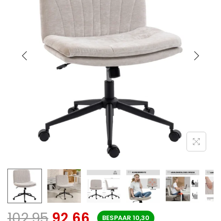
102,95
92,66
BESPAAR
10,30