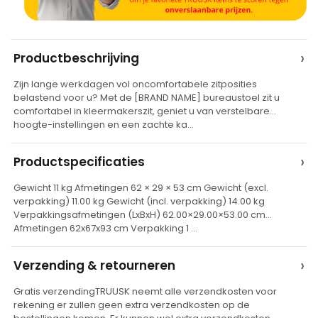
A
›
Productbeschrijving
l
Zijn lange werkdagen vol oncomfortabele zitposities
t
belastend voor u? Met de [BRAND NAME] bureaustoel zit u
e
comfortabel in kleermakerszit, geniet u van verstelbare
hoogte-instellingen en een zachte ka…
r
n
›
Productspecificaties
a
t
Gewicht 11 kg Afmetingen 62 × 29 × 53 cm Gewicht (excl.
verpakking) 11.00 kg Gewicht (incl. verpakking) 14.00 kg
i
Verpakkingsafmetingen (LxBxH) 62.00×29.00×53.00 cm
v
Afmetingen 62x67x93 cm Verpakking 1 …
e
›
Verzending & retourneren
:
Gratis verzendingTRUUSK neemt alle verzendkosten voor
rekening er zullen geen extra verzendkosten op de