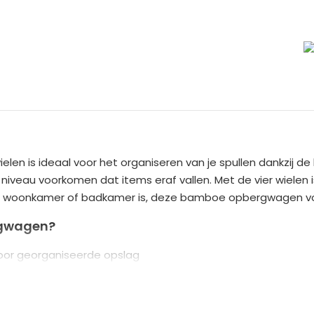
A
l
t
e
en is ideaal voor het organiseren van je spullen dankzij de
r
iveau voorkomen dat items eraf vallen. Met de vier wielen 
n
uken, woonkamer of badkamer is, deze bamboe opbergwagen v
a
t
rgwagen?
i
voor georganiseerde opslag
v
 voor ventilatie en voorkomen schimmel
e
 vier wielen voor eenvoudig verplaatsen
:
ardig bamboe