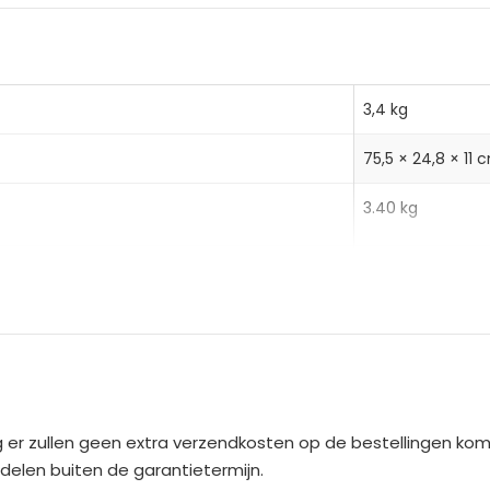
3,4 kg
75,5 × 24,8 × 11 
3.40 kg
4 kg (per plank)
2,80 kg
75,50×24,80×11,
55cm x 20cm x
 bestel de TRUUSK opbergwagen nu.
 er zullen geen extra verzendkosten op de bestellingen ko
1
rdelen buiten de garantietermijn.