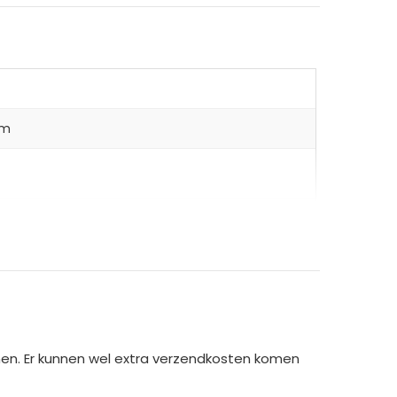
cm
00 cm
 75cm
men. Er kunnen wel extra verzendkosten komen