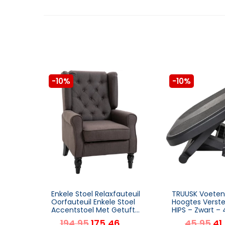
-10%
-10%
Enkele Stoel Relaxfauteuil
TRUUSK Voeten
Oorfauteuil Enkele Stoel
Hoogtes Verste
Accentstoel Met Getufte
HIPS – Zwart – 
Houten Poten Polyester
(10-16.5) cm
194,95
175,46
45,95
41