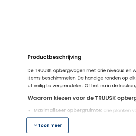
Productbeschrijving
De TRUUSK opbergwagen met drie niveaus en wiel
items beschimmelen. De handige randen op elk n
of veilig te vergrendelen. Of het nu in de ke
Waarom kiezen voor de TRUUSK opbe
Maximaliseer opbergruimte:
drie planken 
Voorkom schimmel:
lamellenplanken zorgen
Handige mobiliteit:
Toon meer
voorzien van handvat en
Stevig en duurzaam:
gemaakt van hoogwa