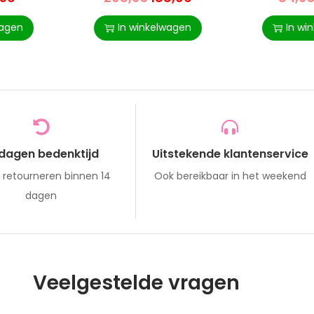
Massagefunctie TV-stoel
– Voor Sfe
Ligstoel, Met Houten Poot
Verlichting
Helling 145° Polyester
wagen
In winkelwagen
In wi
Donkergrijs 80 X 86 X 99
Cm
 dagen bedenktijd
Uitstekende klantenservice
s retourneren binnen 14
Ook bereikbaar in het weekend
dagen
Veelgestelde vragen