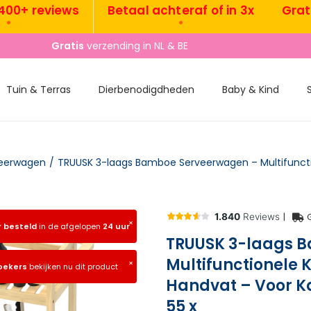
+ reviews
Betaal achteraf of in 3x
Gratis v
•
Gratis
verzending in NL & BE
Tuin & Terras
Dierbenodigdheden
Baby & Kind
eerwagen
/
|
×
r besteld
in de afgelopen
24 uur
TRUUSK 3-laags 
Multifunctionele
×
oekers
bekijken nu dit product
Handvat – Voor K
55 x