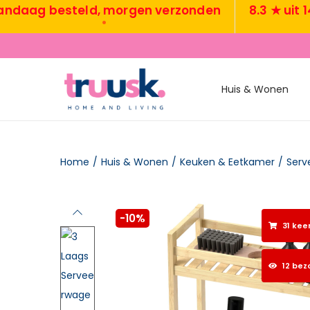
ag besteld, morgen verzonden
8.3 ★ uit 1400
•
•
Huis & Wonen
Home
/
Huis & Wonen
/
Keuken & Eetkamer
/
Serv
-10%
31 kee
12 bez