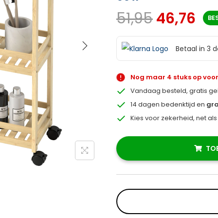
51,95
46,76
BE
Betaal in 3 
Nog maar 4 stuks op voo
Vandaag besteld, gratis g
14 dagen bedenktijd en
gra
Kies voor zekerheid, net al
TO