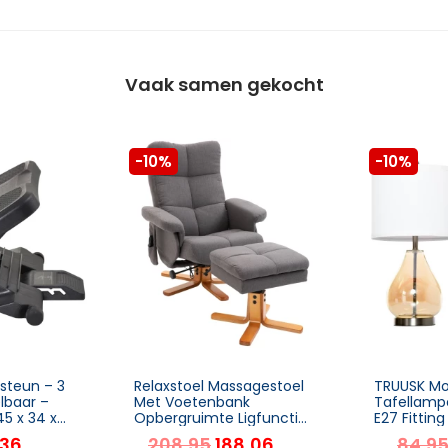
Vaak samen gekocht
-10%
-10%
steun – 3
Relaxstoel Massagestoel
TRUUSK M
lbaar –
Met Voetenbank
Tafellamp
45 x 34 x
Opbergruimte Ligfunctie
E27 Fitting
TV-stoel Met
Lampenkap
,36
208,95
188,06
84,9