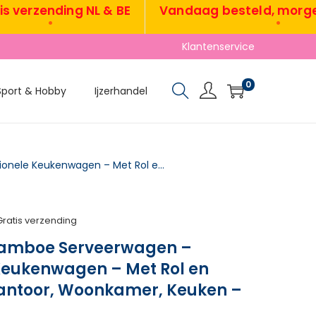
erzending NL & BE
Vandaag besteld, morgen v
•
•
Klantenservice
0
Sport & Hobby
Ijzerhandel
TRUUSK 3-laags Bamboe Serveerwagen – Multifunctionele Keukenwagen – Met Rol en Handvat – Voor Kantoor, Woonkamer, Keuken – 55 x
Gratis verzending
Bamboe Serveerwagen –
 Keukenwagen – Met Rol en
antoor, Woonkamer, Keuken –