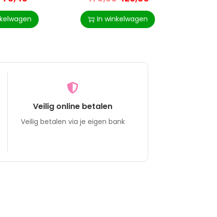
ervolle
Verstelbare Hoek – USB-
Plank
 in Huis
afstandsbediening – Kort
Woon
nkelwagen
In winkelwagen
I
Veilig online betalen
Veilig betalen via je eigen bank