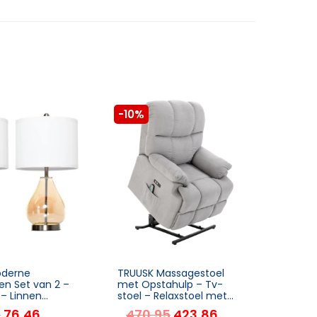
-10%
-10%
oderne
TRUUSK Massagestoel
TRUUSK
en Set van 2 –
met Opstahulp – Tv-
Salon
 – Linnen
stoel – Relaxstoel met
In Ho
 – Amber Glas
Warmtefunctie –
Nacht
5
76,46
470,95
423,86
8