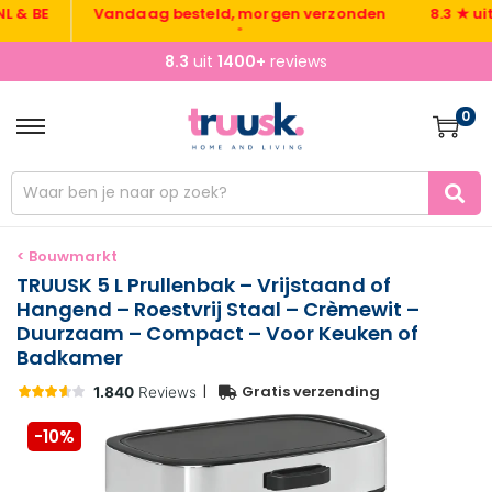
BE
Vandaag besteld, morgen verzonden
8.3 ★ uit 14
•
•
8.3
uit
1400+
reviews
0
< Bouwmarkt
TRUUSK 5 L Prullenbak – Vrijstaand of
Hangend – Roestvrij Staal – Crèmewit –
Duurzaam – Compact – Voor Keuken of
Badkamer
|
Gratis verzending
-10%