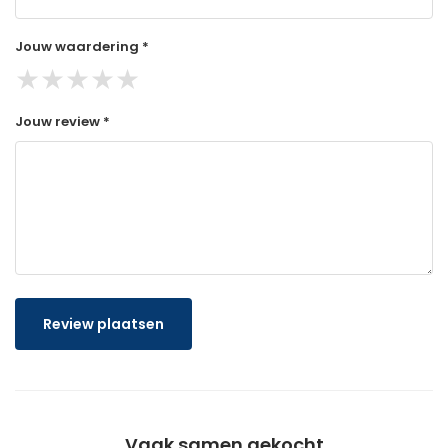
Jouw waardering *
★
★
★
★
★
Jouw review *
Review plaatsen
Vaak samen gekocht