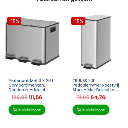
-10%
-10%
Prullenbak Met 3 X 20 L
TRUUSK 20L
Compartimenten,
Pedaalemmer Roestvrij
Deodorant-deksel,
Staal – Met Deksel en
Vingerafdrukbestendig,
Voetpedaal –
123,95
111,56
71,95
64,76
Soft-Close,
Binnenemmer – Voor
Verwijderbaar, Zilver
Woonkamer en
Kantoor – 21,5 x 37,2 x
In winkelwagen
In winkelwagen
57 cm