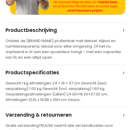
A
›
Productbeschrijving
l
Ontdek de [BRAND NAME] prullenbak met deksel: stijlvol en
t
ruimtebesparend, ideaal voor elke omgeving. Of het nu
e
vrijstaand is of aan een spoeldeur hangt – met een capaciteit
van 5L en een altijd open …
r
n
›
Productspecificaties
a
t
Gewicht 1 kg Afmetingen 24 × 19 × 37 cm Gewicht (excl.
verpakking) 1.00 kg Gewicht (incl. verpakking) 1.60 kg
i
Verpakkingsafmetingen (LxBxH) 24.00×19.00×37.00 cm
v
Afmetingen 21,5L x 19,5B x 30H cm Verpa…
e
›
Verzending & retourneren
:
Gratis verzendingTRUUSK neemt alle verzendkosten voor