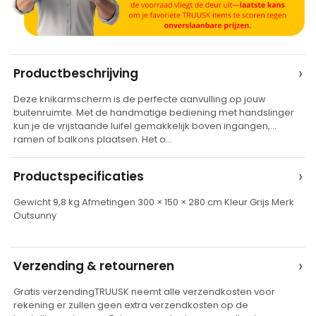
A
›
Productbeschrijving
l
Deze knikarmscherm is de perfecte aanvulling op jouw
t
buitenruimte. Met de handmatige bediening met handslinger
e
kun je de vrijstaande luifel gemakkelijk boven ingangen,
ramen of balkons plaatsen. Het o…
r
n
›
Productspecificaties
a
t
Gewicht 9,8 kg Afmetingen 300 × 150 × 280 cm Kleur Grijs Merk
Outsunny
i
v
e
›
Verzending & retourneren
:
Gratis verzendingTRUUSK neemt alle verzendkosten voor
rekening er zullen geen extra verzendkosten op de