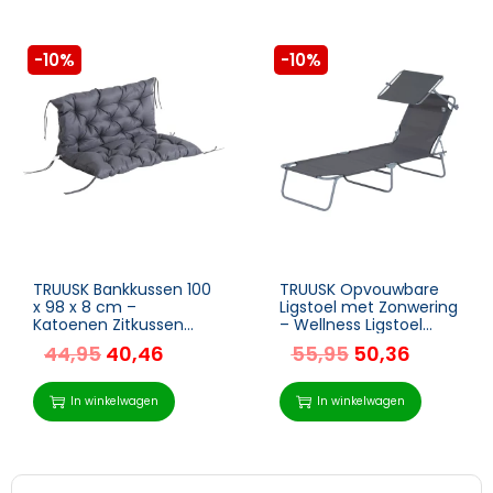
-10%
-10%
TRUUSK Bankkussen 100
TRUUSK Opvouwbare
x 98 x 8 cm –
Ligstoel met Zonwering
Katoenen Zitkussen
– Wellness Ligstoel
voor Tuinbank –
voor Tuin en Strand –
44,95
40,46
55,95
50,36
Donkergrijs –
Grijs – 187 x 58 x 36 cm
Comfortabel en Stijlvol
– Geschikt voor
In winkelwagen
In winkelwagen