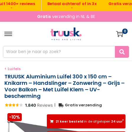
Gratis verzendi
1400+ reviews
Betaal achteraf of in 3x
•
•
•
Gratis
verzending in NL & BE
0
< Luifels
TRUUSK Aluminium Luifel 300 x 150 cm –
Knikarm – Handslinger – Zonwering – Grijs –
Voor Balkon – Met Luifel Klem – UV-
bescherming
|
Gratis verzending
-10%
×
21 keer besteld
in de afgelopen
24 uur