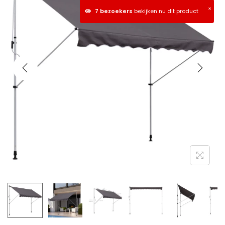
×
7 bezoekers
bekijken nu dit product