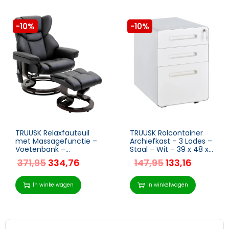
-10%
-10%
TRUUSK Relaxfauteuil
TRUUSK Rolcontainer
met Massagefunctie –
Archiefkast – 3 Lades –
Voetenbank –
Staal – Wit – 39 x 48 x
Ligfunctie –
59 cm –
371,95
334,76
147,95
133,16
Imitatieleer – 79 x 82 x
Kantooropbergdoos
101 cm
In winkelwagen
In winkelwagen