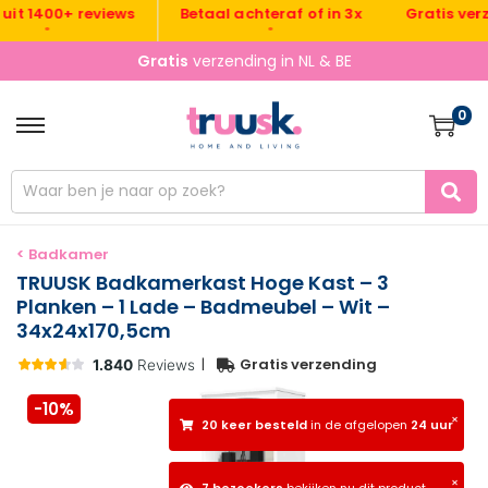
Gratis verzend
 1400+ reviews
Betaal achteraf of in 3x
•
•
•
Gratis
verzending in NL & BE
0
< Badkamer
TRUUSK Badkamerkast Hoge Kast – 3
Planken – 1 Lade – Badmeubel – Wit –
34x24x170,5cm
|
Gratis verzending
-10%
×
20 keer besteld
in de afgelopen
24 uur
×
7 bezoekers
bekijken nu dit product