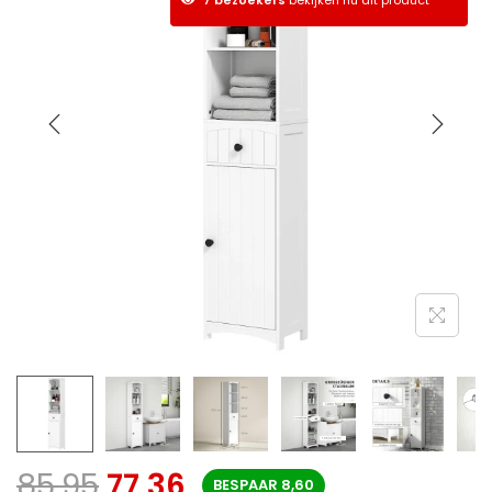
85,95
77,36
BESPAAR
8,60