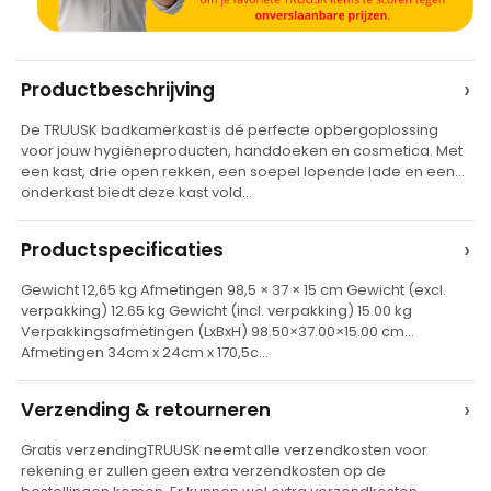
A
›
Productbeschrijving
l
De TRUUSK badkamerkast is dé perfecte opbergoplossing
t
voor jouw hygiëneproducten, handdoeken en cosmetica. Met
e
een kast, drie open rekken, een soepel lopende lade en een
onderkast biedt deze kast vold…
r
n
›
Productspecificaties
a
t
Gewicht 12,65 kg Afmetingen 98,5 × 37 × 15 cm Gewicht (excl.
verpakking) 12.65 kg Gewicht (incl. verpakking) 15.00 kg
i
Verpakkingsafmetingen (LxBxH) 98.50×37.00×15.00 cm
v
Afmetingen 34cm x 24cm x 170,5c…
e
›
Verzending & retourneren
:
Gratis verzendingTRUUSK neemt alle verzendkosten voor
rekening er zullen geen extra verzendkosten op de