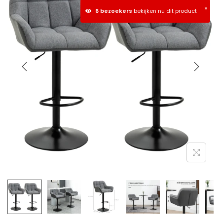
×
6 bezoekers
bekijken nu dit product