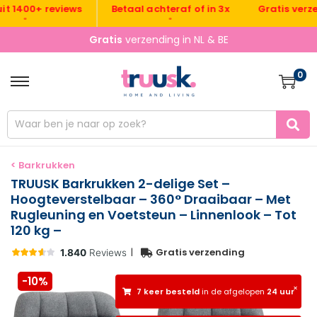
Gratis verzendin
400+ reviews
Betaal achteraf of in 3x
•
•
•
Gratis
verzending in NL & BE
0
< Barkrukken
TRUUSK Barkrukken 2-delige Set –
Hoogteverstelbaar – 360° Draaibaar – Met
Rugleuning en Voetsteun – Linnenlook – Tot
120 kg –
|
Gratis verzending
-10%
×
7 keer besteld
in de afgelopen
24 uur