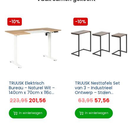
-10%
-10%
TRUUSK Elektrisch
TRUUSK Nesttafels Set
Bureau – Naturel Wit –
van 3 – Industrieel
140cm x 70cm x 116cm
Ontwerp – Stalen
– In hoogte verstelbaar
Frame – Bruin/Zwart –
223,95
201,56
63,95
57,56
– Met USB-poort –
45 x 30 x 60 cm
Stijlvol en praktisch
In winkelwagen
In winkelwagen