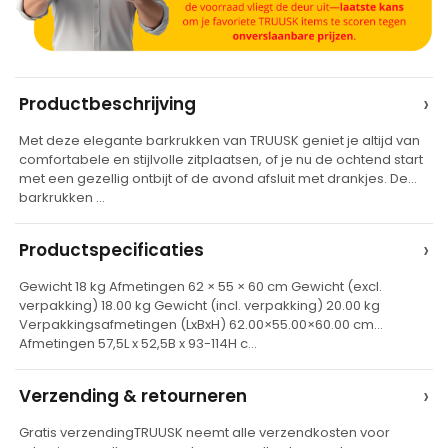
A
›
Productbeschrijving
l
Met deze elegante barkrukken van TRUUSK geniet je altijd van
t
comfortabele en stijlvolle zitplaatsen, of je nu de ochtend start
e
met een gezellig ontbijt of de avond afsluit met drankjes. De
barkrukken …
r
n
›
Productspecificaties
a
t
Gewicht 18 kg Afmetingen 62 × 55 × 60 cm Gewicht (excl.
verpakking) 18.00 kg Gewicht (incl. verpakking) 20.00 kg
i
Verpakkingsafmetingen (LxBxH) 62.00×55.00×60.00 cm
v
Afmetingen 57,5L x 52,5B x 93-114H c…
e
›
Verzending & retourneren
:
Gratis verzendingTRUUSK neemt alle verzendkosten voor