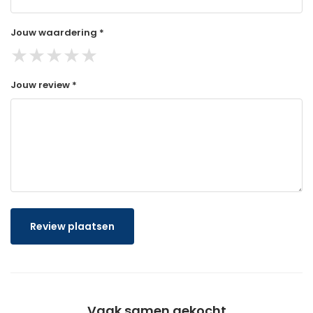
Jouw waardering *
★
★
★
★
★
Jouw review *
Review plaatsen
Vaak samen gekocht