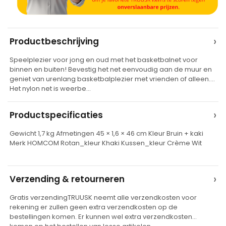
A
›
Productbeschrijving
l
Speelplezier voor jong en oud met het basketbalnet voor
t
binnen en buiten! Bevestig het net eenvoudig aan de muur en
e
geniet van urenlang basketbalplezier met vrienden of alleen.
Het nylon net is weerbe…
r
n
›
Productspecificaties
a
t
Gewicht 1,7 kg Afmetingen 45 × 1,6 × 46 cm Kleur Bruin + kaki
Merk HOMCOM Rotan_kleur Khaki Kussen_kleur Crème Wit
i
v
e
›
Verzending & retourneren
:
Gratis verzendingTRUUSK neemt alle verzendkosten voor
rekening er zullen geen extra verzendkosten op de
bestellingen komen. Er kunnen wel extra verzendkosten