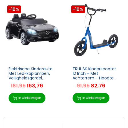
-10%
-10%
Elektrische Kinderauto
TRUUSK Kinderscooter
Met Led-koplampen,
12 Inch – Met
Veiligheidsgordel,
Achterrem – Hoogte
Claxon, Muziek, 3-5
Verstelbaar –
181,95
163,76
91,95
82,76
Km/u, Zwart, 107 X 62,5
Stadsscooter voor
X 44 Cm 1
Kinderen – Kickboard –
Blauw – 120 x 52 x
In winkelwagen
In winkelwagen