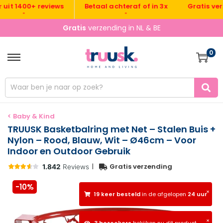
Gratis verzend
 1400+ reviews
Betaal achteraf of in 3x
•
•
•
Gratis
verzending in NL & BE
0
< Baby & Kind
TRUUSK Basketbalring met Net – Stalen Buis +
Nylon – Rood, Blauw, Wit – Ø46cm – Voor
Indoor en Outdoor Gebruik
|
Gratis verzending
-10%
×
19 keer besteld
in de afgelopen
24 uur
×
3 bezoekers
bekijken nu dit product