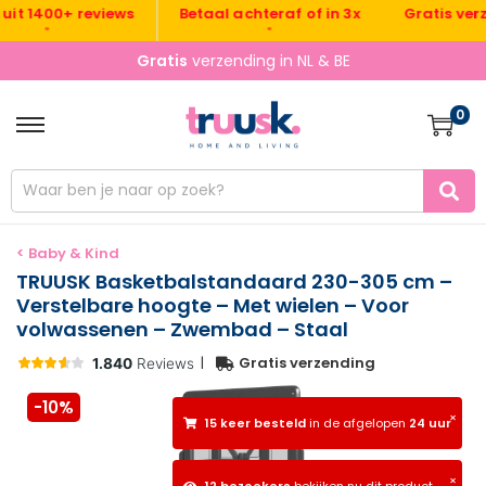
Gratis verzend
 1400+ reviews
Betaal achteraf of in 3x
•
•
•
Gratis
verzending in NL & BE
0
< Baby & Kind
TRUUSK Basketbalstandaard 230-305 cm –
Verstelbare hoogte – Met wielen – Voor
volwassenen – Zwembad – Staal
|
Gratis verzending
-10%
×
15 keer besteld
in de afgelopen
24 uur
×
12 bezoekers
bekijken nu dit product