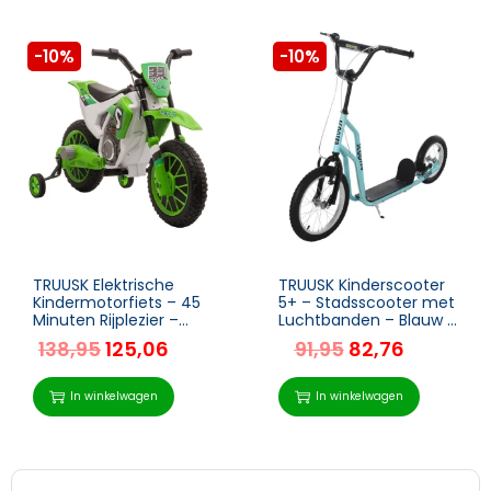
-10%
-10%
TRUUSK Elektrische
TRUUSK Kinderscooter
Kindermotorfiets – 45
5+ – Stadsscooter met
Minuten Rijplezier –
Luchtbanden – Blauw –
Inclusief Zijwieltjes –
135 x 58 x 88-94 cm –
138,95
125,06
91,95
82,76
Vanaf 3 Jaar – Groen
Voor Kinderen vanaf 5
en Wit – 106,5 x 51,5
jaar
In winkelwagen
In winkelwagen