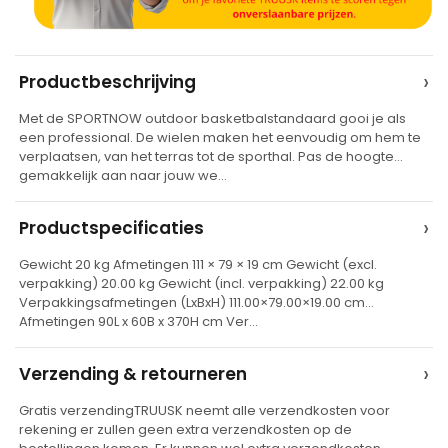
A
›
Productbeschrijving
l
Met de SPORTNOW outdoor basketbalstandaard gooi je als
t
een professional. De wielen maken het eenvoudig om hem te
e
verplaatsen, van het terras tot de sporthal. Pas de hoogte
gemakkelijk aan naar jouw we…
r
n
›
Productspecificaties
a
t
Gewicht 20 kg Afmetingen 111 × 79 × 19 cm Gewicht (excl.
verpakking) 20.00 kg Gewicht (incl. verpakking) 22.00 kg
i
Verpakkingsafmetingen (LxBxH) 111.00×79.00×19.00 cm
v
Afmetingen 90L x 60B x 370H cm Ver…
e
›
Verzending & retourneren
:
Gratis verzendingTRUUSK neemt alle verzendkosten voor
rekening er zullen geen extra verzendkosten op de