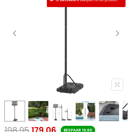
198,95
179,06
BESPAAR
19,90