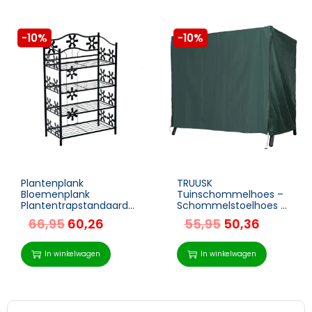
-10%
-10%
Plantenplank
TRUUSK
Bloemenplank
Tuinschommelhoes –
Plantentrapstandaard
Schommelstoelhoes –
Plankstandaard 4-
Waterdicht en
66,95
60,26
55,95
50,36
laags Metaal Zwart 59,5
Zonnescherm – Oxford
X 30 X 92 Cm
– Groen – 177 x 114 x 152
cm
In winkelwagen
In winkelwagen