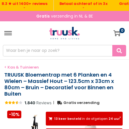
Gratis ve
★ uit 1400+ reviews
Betaal achteraf of in 3x
•
•
Gratis
verzending in NL & BE
0
< Kas & Tuinieren
TRUUSK Bloementrap met 6 Planken en 4
Wielen – Massief Hout – 123.5cm x 33cm x
80cm – Bruin – Decoratief voor Binnen en
Buiten
|
Gratis verzending
-10%
×
13 keer besteld
in de afgelopen
24 uur