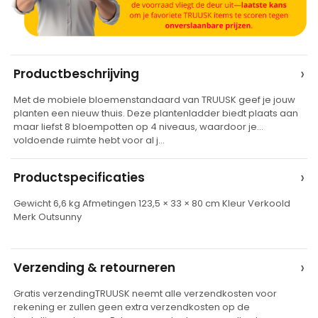
A
›
Productbeschrijving
l
Met de mobiele bloemenstandaard van TRUUSK geef je jouw
t
planten een nieuw thuis. Deze plantenladder biedt plaats aan
e
maar liefst 8 bloempotten op 4 niveaus, waardoor je
voldoende ruimte hebt voor al j…
r
n
›
Productspecificaties
a
t
Gewicht 6,6 kg Afmetingen 123,5 × 33 × 80 cm Kleur Verkoold
Merk Outsunny
i
v
e
›
Verzending & retourneren
:
Gratis verzendingTRUUSK neemt alle verzendkosten voor
rekening er zullen geen extra verzendkosten op de