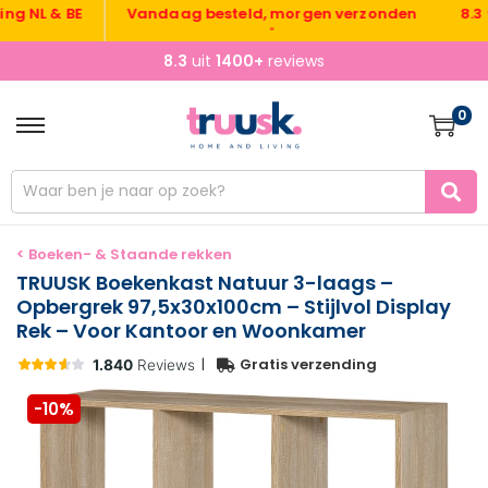
L & BE
Vandaag besteld, morgen verzonden
8.3 ★ uit
•
8.3
uit
1400+
reviews
0
< Boeken- & Staande rekken
TRUUSK Boekenkast Natuur 3-laags –
Opbergrek 97,5x30x100cm – Stijlvol Display
Rek – Voor Kantoor en Woonkamer
|
Gratis verzending
-10%