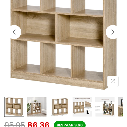
95,95
86,36
BESPAAR
9,60