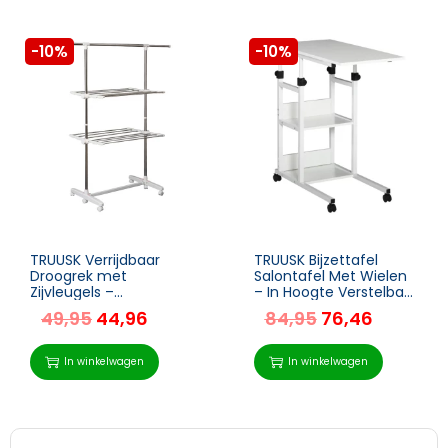
-10%
-10%
TRUUSK Verrijdbaar
TRUUSK Bijzettafel
Droogrek met
Salontafel Met Wielen
Zijvleugels –
– In Hoogte Verstelbaar
Opklapbaar – 2 Niveaus
Nachtkastje – 2
49,95
44,96
84,95
76,46
– Ruimtebesparend –
Onderste Planken –
Voor Binnen en Buiten
Voor Eetkamer
– Grijs
Woonkamer –
In winkelwagen
In winkelwagen