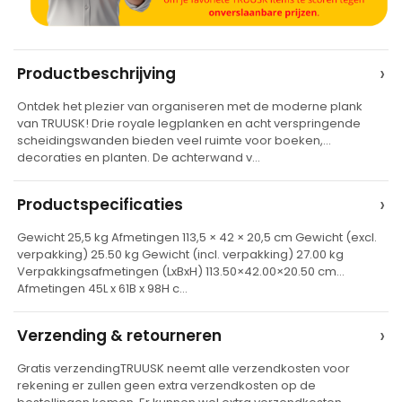
A
›
Productbeschrijving
l
Ontdek het plezier van organiseren met de moderne plank
t
van TRUUSK! Drie royale legplanken en acht verspringende
e
scheidingswanden bieden veel ruimte voor boeken,
decoraties en planten. De achterwand v…
r
n
›
Productspecificaties
a
t
Gewicht 25,5 kg Afmetingen 113,5 × 42 × 20,5 cm Gewicht (excl.
verpakking) 25.50 kg Gewicht (incl. verpakking) 27.00 kg
i
Verpakkingsafmetingen (LxBxH) 113.50×42.00×20.50 cm
v
Afmetingen 45L x 61B x 98H c…
e
›
Verzending & retourneren
:
Gratis verzendingTRUUSK neemt alle verzendkosten voor
rekening er zullen geen extra verzendkosten op de