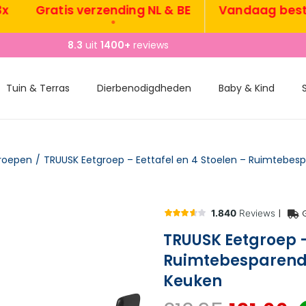
Gratis verzending NL & BE
Vandaag besteld,
•
8.3
uit
1400+
reviews
Tuin & Terras
Dierbenodigdheden
Baby & Kind
roepen
/
|
TRUUSK Eetgroep –
Ruimtebesparend 
Keuken