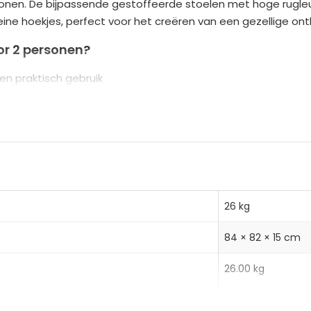
ersonen. De bijpassende gestoffeerde stoelen met hoge rugle
n
ne hoekjes, perfect voor het creëren van een gezellige ontb
a
t
or 2 personen?
i
 en praktisch gebruik
v
e rugleuningen en kunstleren bekleding
e
lad met stalen frame voor langdurig gebruik en eenvoudig 
:
26 kg
84 × 82 × 15 cm
)
26.00 kg
29.00 kg