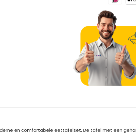
A
l
t
e
rne en comfortabele eettafelset. De tafel met een gehard
r