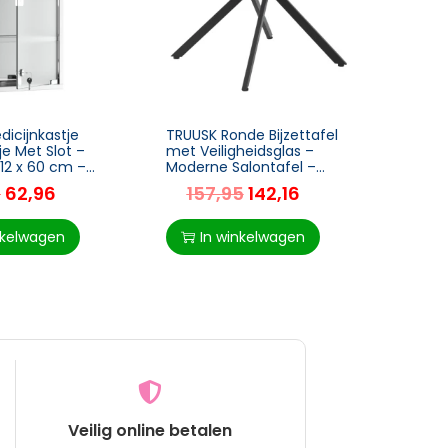
icijnkastje
TRUUSK Ronde Bijzettafel
TRUUS
e Met Slot –
met Veiligheidsglas –
Droog
 12 x 60 cm –
Moderne Salontafel –
Inklap
tijlvol opbergen
Geschikt voor
3 of 
5
62,96
157,95
142,16
7
Woonkamer en
Natte 
heden
Slaapkamer – Metaal –
Zwart – 80 x
nkelwagen
In winkelwagen
I
Veilig online betalen