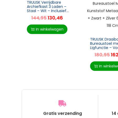
TRUUSK Verrijdbare
Archiefkast 3 Laden –
Staal – Wit – Inclusief
Wielen – 39 x 48 x 59 cm
144,95
130,46
– Voor Kantoor en
Thuisgebruik
In winkelwagen
TRUUSK Draaib
Bureaustoel m
Ligfunctie – V
– Zithoogtevers
180,95
16
Microvezel – K
Metaal – Nylon
In winkel
Gratis verzending
14