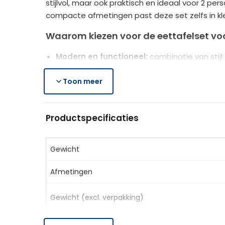
stijlvol, maar ook praktisch en ideaal voor 2 p
compacte afmetingen past deze set zelfs in klei
Waarom kiezen voor de eettafelset vo
Modern en functioneel:
combinatie van stijl
Comfortabel:
ergonomische stoelen met hog
Duurzaam materiaal:
Toon meer
gehard glazen tafelb
Productspecificaties
Productspecificaties
Kleur:
Zwart
Materiaal:
Staal, gehard glas, kunstleer
Afmetingen tafel:
75 x 75 x 75 cm (LxBxH)
Gewicht
Afmetingen stoel:
40 x 50,5 x 97 cm
Afmetingen
Zitmaat:
40 x 40 x 46 cm
Draagvermogen:
120 kg (stoel), 50 kg (tafel
Gewicht (excl. verpakking)
Leveringsomvang