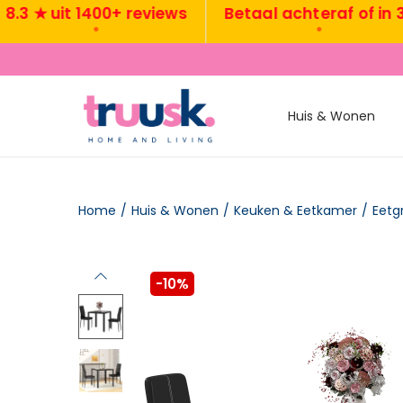
 ★ uit 1400+ reviews
Betaal achteraf of in 3x
•
•
Huis & Wonen
Home
/
Huis & Wonen
/
Keuken & Eetkamer
/
Eetg
-10%