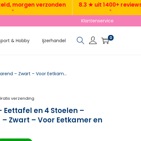
 morgen verzonden
8.3 ★ uit 1400+ reviews
•
•
Klantenservice
0
Sport & Hobby
Ijzerhandel
TRUUSK Eetgroep – Eettafel en 4 Stoelen – Ruimtebesparend – Zwart – Voor Eetkamer en Keuken
Gratis verzending
 Eettafel en 4 Stoelen –
– Zwart – Voor Eetkamer en