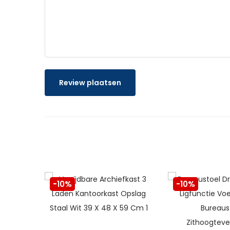
Review plaatsen
-10%
-10%