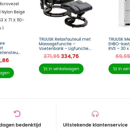
TRUUSK Relaxfauteuil met
TRUUSK Med
are
Massagefunctie –
EHBO-kastj
et
Voetenbank – Ligfunctie
RVS – 30 x
oetensteun
– Imitatieleer – 79 x 82 x
Veilig en S
371,95
334,76
69,9
telling –
101 cm
van EHBO-
2,86
unststof –
benodigd
 –
In winkelwagen
In wi
wagen
 dagen bedenktijd
Uitstekende klantenservice