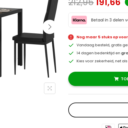
212,95
191,66
Betaal in 3 delen 
Nog maar 5 stuks op voo
Vandaag besteld, gratis g
14 dagen bedenktijd en
gra
Kies voor zekerheid, net al
TO