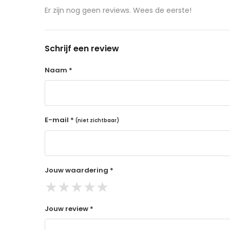
aangeschafte product terug naar de koper.
Er zijn nog geen reviews. Wees de eerste!
14 dagen retourtermijn
Gratis retourneren voor Nederland & België
Schrijf een review
Binnen 14 dagen een terugbetaling na ontva
De terugbetaling wordt gedaan via de beta
Naam *
Lees hier meer..
E-mail *
(niet zichtbaar)
Jouw waardering *
★
★
★
★
★
Jouw review *