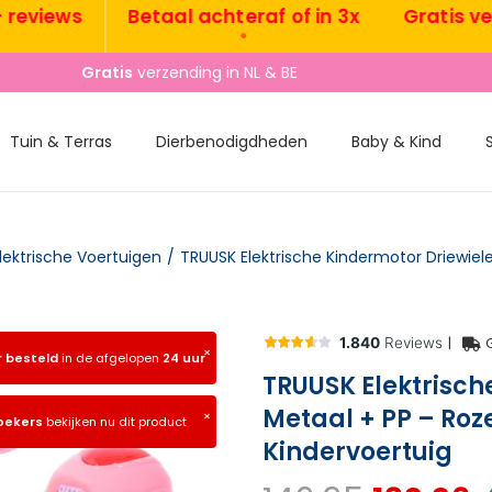
iews
Betaal achteraf of in 3x
Gratis verzen
•
•
Gratis
verzending in NL & BE
Tuin & Terras
Dierbenodigdheden
Baby & Kind
lektrische Voertuigen
/
|
×
r besteld
in de afgelopen
24 uur
TRUUSK Elektrisch
Metaal + PP – Roz
×
oekers
bekijken nu dit product
Kindervoertuig