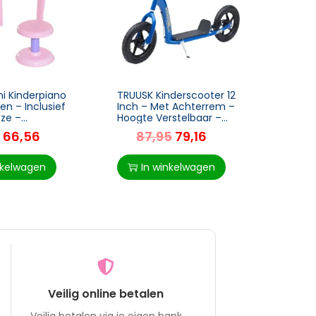
i Kinderpiano
TRUUSK Kinderscooter 12
TRUUS
en – Inclusief
Inch – Met Achterrem –
voor 
oze –
Hoogte Verstelbaar –
Raam 
trument met
Stadsscooter voor
Bloem
66,56
87,95
79,16
30
 – Leuk voor
Kinderen – Kickboard –
jaar 
Blauw – 120 x 52 x
Nature
nkelwagen
In winkelwagen
I
Veilig online betalen