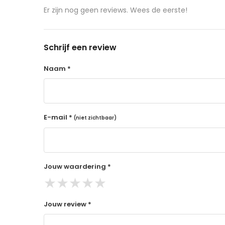
aangeschafte product terug naar de koper.
Er zijn nog geen reviews. Wees de eerste!
14 dagen retourtermijn
Gratis retourneren voor Nederland & België
Schrijf een review
Binnen 14 dagen een terugbetaling na ontva
De terugbetaling wordt gedaan via de beta
Naam *
Lees hier meer..
E-mail *
(niet zichtbaar)
Jouw waardering *
★
★
★
★
★
Jouw review *