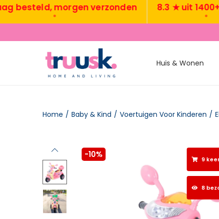
esteld, morgen verzonden
8.3 ★ uit 1400+ rev
•
•
Huis & Wonen
Home
/
Baby & Kind
/
Voertuigen Voor Kinderen
/
E
-10%
9 kee
8 bez