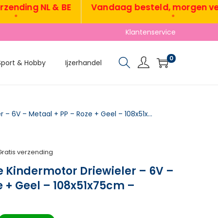
ding NL & BE
Vandaag besteld, morgen verzo
•
Klantenservice
0
Sport & Hobby
Ijzerhandel
TRUUSK Elektrische Kindermotor Driewieler – 6V – Metaal + PP – Roze + Geel – 108x51x75cm – Kindervoertuig
Gratis verzending
e Kindermotor Driewieler – 6V –
e + Geel – 108x51x75cm –