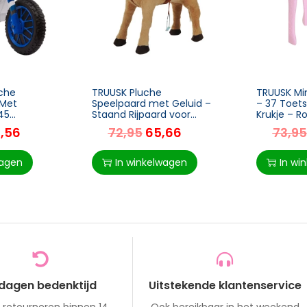
sche
TRUUSK Pluche
TRUUSK Min
 Met
Speelpaard met Geluid –
– 37 Toets
45
Staand Rijpaard voor
Krukje – R
 – Geschikt
Kinderen – Beige – 85 x
Muziekins
0,56
72,95
65,66
73,95
 Blauw+Wit
28 x 60 cm
MP3 en USB
 68 cm
Kinderen
wagen
In winkelwagen
In wi
 dagen bedenktijd
Uitstekende klantenservice