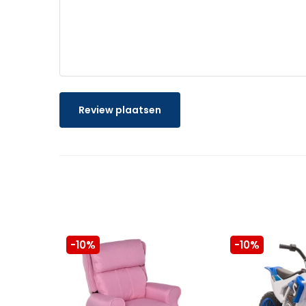
Review plaatsen
-10%
-10%