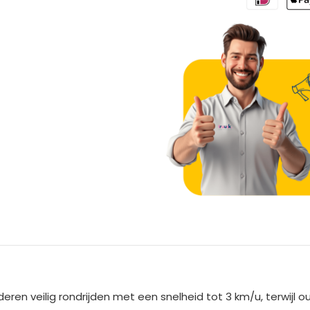
A
l
t
e
eren veilig rondrijden met een snelheid tot 3 km/u, terwijl
r