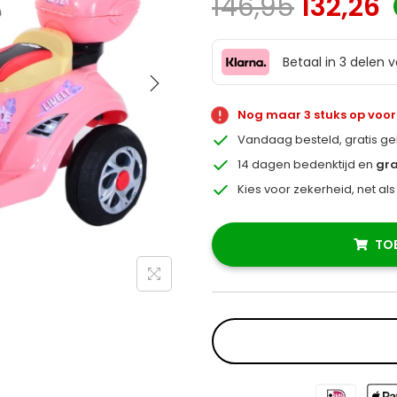
146,95
132,26
Betaal in 3 delen 
Nog maar 3 stuks op voo
Vandaag besteld, gratis g
14 dagen bedenktijd en
gra
Kies voor zekerheid, net al
TO