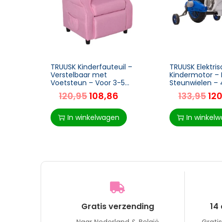
TRUUSK Kinderfauteuil –
TRUUSK Elektri
Verstelbaar met
Kindermotor –
Voetsteun – Voor 3-5
Steunwielen – 
Jaar – Roze – 58 x 53 x 70
Minuten Rijtijd
120,95
108,86
133,95
12
cm
vanaf 3 Jaar –
– 106,5 x 51,5 x
In winkelwagen
In winkel
Gratis verzending
14