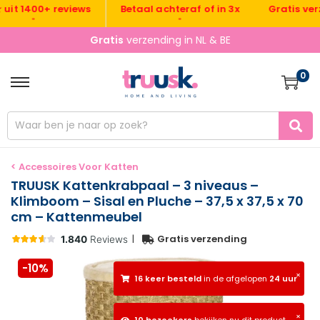
Gratis verzend
 1400+ reviews
Betaal achteraf of in 3x
•
•
•
Gratis
verzending in NL & BE
0
< Accessoires Voor Katten
TRUUSK Kattenkrabpaal – 3 niveaus –
Klimboom – Sisal en Pluche – 37,5 x 37,5 x 70
cm – Kattenmeubel
|
Gratis verzending
-10%
×
16 keer besteld
in de afgelopen
24 uur
×
10 bezoekers
bekijken nu dit product