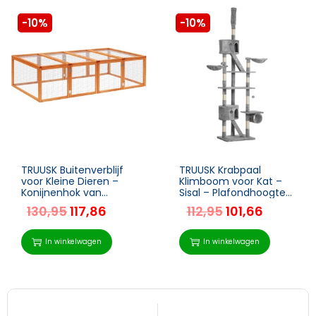
-10%
-10%
TRUUSK Buitenverblijf
TRUUSK Krabpaal
voor Kleine Dieren –
Klimboom voor Kat –
Konijnenhok van
Sisal – Plafondhoogte
Dennenhout –
240-260 cm –
130,95
117,86
112,95
101,66
Natuurlijke uitstraling –
Lichtgrijs – 60 x 45 cm
Afmetingen
181x100x48cm
In winkelwagen
In winkelwagen