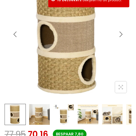
77,95
70,16
BESPAAR
7,80