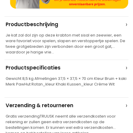
A
›
Productbeschrijving
l
Je kat zal dol zijn op deze krabton met sisal en zeewier, een
t
ware favoriet voor spelen, slapen en verstoppertje spelen. De
e
twee grotgebieden zijn verbonden door een groot gat,
waardoor je harige vrie…
r
n
›
Productspecificaties
a
t
Gewicht 8,5 kg Afmetingen 37,5 × 37,5 × 70 cm Kleur Bruin + kaki
Merk PawHut Rotan_kleur Khaki Kussen_kleur Crème Wit
i
v
e
›
Verzending & retourneren
:
Gratis verzendingTRUUSK neemt alle verzendkosten voor
rekening er zullen geen extra verzendkosten op de
bestellingen komen. Er kunnen wel extra verzendkosten