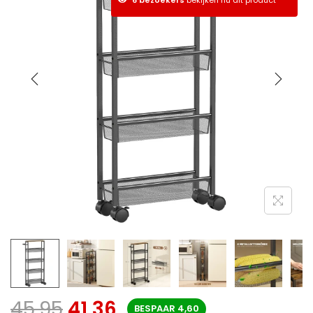
45,95
41,36
BESPAAR
4,60