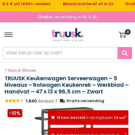
Gratis ve
 ★ uit 1400+ reviews
Betaal achteraf of in 3x
•
•
Gratis
verzending in NL & BE
0
< Huis & Wonen
TRUUSK Keukenwagen Serveerwagen – 5
Niveaus – Rolwagen Keukenrek – Werkblad –
Handvat – 47 x 13 x 96,5 cm – Zwart
|
Gratis verzending
-10%
×
18 keer besteld
in de afgelopen
24 uur
×
6 bezoekers
bekijken nu dit product