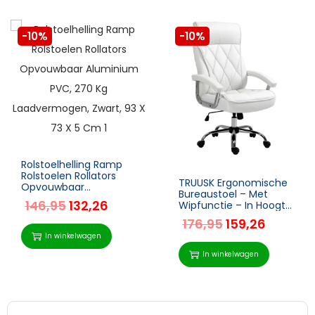
-10%
-10%
Rolstoelhelling Ramp
Rolstoelen Rollators
TRUUSK Ergonomische
Opvouwbaar
Bureaustoel – Met
Aluminium PVC, 270 Kg
146,95
132,26
Wipfunctie – In Hoogte
Laadvermogen, Zwart,
Verstelbaar – Luxueus
93 X 73 X 5 Cm
176,95
159,26
Design – Imitatieleer –
In winkelwagen
Metaalfoam – Wit –
In winkelwagen