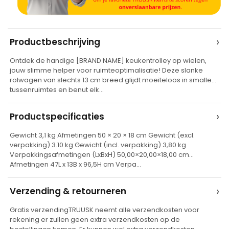
A
›
Productbeschrijving
l
Ontdek de handige [BRAND NAME] keukentrolley op wielen,
t
jouw slimme helper voor ruimteoptimalisatie! Deze slanke
e
rolwagen van slechts 13 cm breed glijdt moeiteloos in smalle
tussenruimtes en benut elk…
r
n
›
Productspecificaties
a
t
Gewicht 3,1 kg Afmetingen 50 × 20 × 18 cm Gewicht (excl.
verpakking) 3.10 kg Gewicht (incl. verpakking) 3,80 kg
i
Verpakkingsafmetingen (LxBxH) 50,00×20,00×18,00 cm
v
Afmetingen 47L x 13B x 96,5H cm Verpa…
e
›
Verzending & retourneren
:
Gratis verzendingTRUUSK neemt alle verzendkosten voor
rekening er zullen geen extra verzendkosten op de