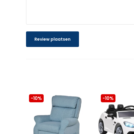
Review plaatsen
-10%
-10%