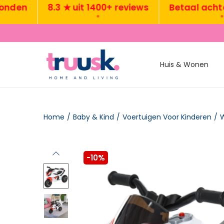
en
8.3 ★ uit 1400+ reviews
Betaal achteraf 
•
•
Huis & Wonen
Home
/
Baby & Kind
/
Voertuigen Voor Kinderen
/
W
-10%