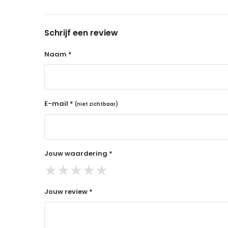
14 dagen retourtermijn
Gratis retourneren voor Nederland & België
Schrijf een review
Binnen 14 dagen een terugbetaling na ontva
De terugbetaling wordt gedaan via de beta
Naam *
Lees hier meer..
E-mail *
(niet zichtbaar)
Jouw waardering *
★
★
★
★
★
Jouw review *