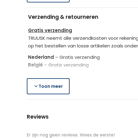
Laat jouw kind een spannend avontuur bele
Rotan_kleur
Verzending & retourneren
Kussen_kleur
Gratis verzending
TRUUSK neemt alle verzendkosten voor rekening
op het bestellen van losse artikelen zoals onde
Nederland
– Gratis verzending
België
– Gratis verzending
De bezorgtijd is ongeveer 2-3 werkdagen.
Toon meer
Lees hier meer..
Gratis retourneren
Is het aangeschafte product toch niet naar we
Reviews
Je heb na de retourmelding nogmaals 14 dagen o
de producten controleert TRUUSK het product zo
aangeschafte product terug naar de koper.
Er zijn nog geen reviews. Wees de eerste!