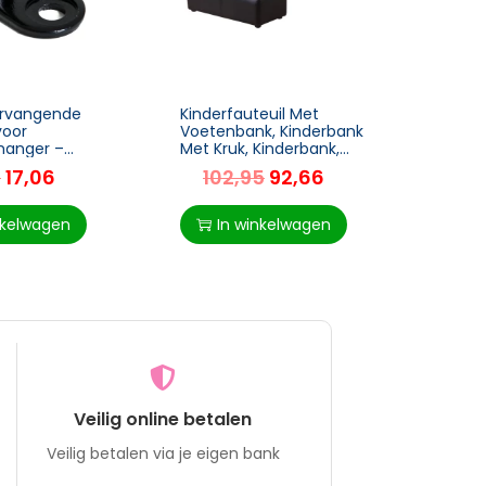
ervangende
Kinderfauteuil Met
TRUUS
voor
Voetenbank, Kinderbank
Lucht
hanger –
Met Kruk, Kinderbank,
Hand
van
Bankfauteuil, Zwart, 83 X
– Wat
5
17,06
102,95
92,66
1
aal – Zwart –
42 X 41 Cm
Jaar –
 en
x 58 
ar – Eenvoudig
nkelwagen
In winkelwagen
I
Veilig online betalen
Veilig betalen via je eigen bank