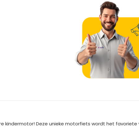
A
l
t
e
re kindermotor! Deze unieke motorfiets wordt het favoriete 
r
n