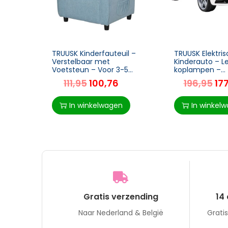
TRUUSK Kinderfauteuil –
TRUUSK Elektri
Verstelbaar met
Kinderauto – L
Voetsteun – Voor 3-5
koplampen –
Jaar – Blauw – 58 x 53 x
Veiligheidsgord
111,95
100,76
196,95
17
70 cm
Claxon – Muziek
km/u – Wit – 10
44 cm
In winkelwagen
In winkel
Gratis verzending
14
Naar Nederland & België
Grati