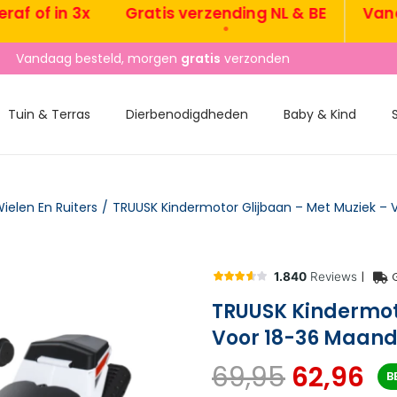
of in 3x
Gratis verzending NL & BE
Vandaag
•
8.3
uit
1400+
reviews
Tuin & Terras
Dierbenodigdheden
Baby & Kind
ielen En Ruiters
/
|
TRUUSK Kindermot
Voor 18-36 Maande
69,95
62,96
B