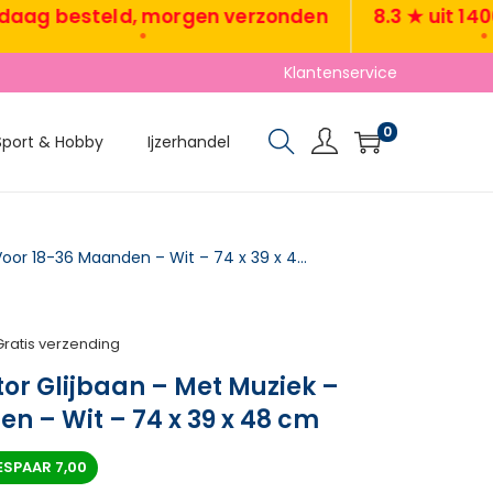
 besteld, morgen verzonden
8.3 ★ uit 1400+ 
•
•
Klantenservice
0
Sport & Hobby
Ijzerhandel
TRUUSK Kindermotor Glijbaan – Met Muziek – Voor 18-36 Maanden – Wit – 74 x 39 x 48 cm
Gratis verzending
or Glijbaan – Met Muziek –
n – Wit – 74 x 39 x 48 cm
ESPAAR
7,00