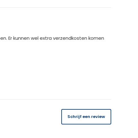
men. Er kunnen wel extra verzendkosten komen
14 dagen
gratis
te retourneren.
Schrijf een review
 orderbedrag gecrediteerd. Bij ontvangst van
USK binnen 14 dagen de kosten van het