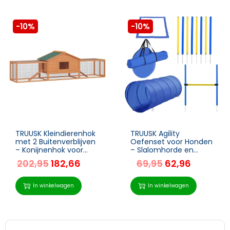
-10%
-10%
TRUUSK Kleindierenhok
TRUUSK Agility
met 2 Buitenverblijven
Oefenset voor Honden
– Konijnenhok voor
– Slalomhorde en
Kleindieren – Ruime
Tunnel – PE+Polyester
202,95
182,66
69,95
62,96
Kooi – Voor Konijnen en
– Blauw en Geel –
Kleine Dieren – Grijs
Hondensport
Trainingsveld
In winkelwagen
In winkelwagen