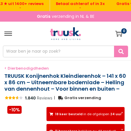
Gratis verze
uit 1400+ reviews
Betaal achteraf of in 3x
•
•
Gratis
verzending in NL & BE
0
< Dierbenodigdheden
TRUUSK Konijnenhok Kleindierenhok – 141 x 60
x 86 cm – Uitneembare bodemlade – Helling
van dennenhout – Voor binnen en buiten –
|
Gratis verzending
-10%
×
18 keer besteld
in de afgelopen
24 uur
×
11 bezoekers
bekijken nu dit product