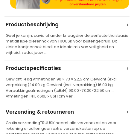
A
›
Productbeschrijving
l
Geef je konijn, cavia of ander knaagdier de perfecte thuisbasis
t
met dit luxe dierenhok van TRUUSK voor buitengebruik. Dit
e
kleine konijnenhok biedt de ideale mix van veiligheid en
vrijheid, zodat jouw …
r
n
›
Productspecificaties
a
t
Gewicht 14 kg Afmetingen 90 × 73 × 22,5 cm Gewicht (excl.
verpakking) 14.00 kg Gewicht (incl. verpakking) 16.00 kg
i
Verpakkingsafmetingen (LxBxH) 90.00×73.00×22.50 cm
v
Afmetingen 141L x 60B x 86H cm Ver…
e
›
Verzending & retourneren
:
Gratis verzendingTRUUSK neemt alle verzendkosten voor
rekening er zullen geen extra verzendkosten op de