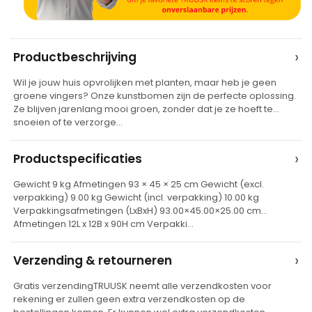
A
›
Productbeschrijving
l
Wil je jouw huis opvrolijken met planten, maar heb je geen
t
groene vingers? Onze kunstbomen zijn de perfecte oplossing.
e
Ze blijven jarenlang mooi groen, zonder dat je ze hoeft te
snoeien of te verzorge…
r
n
›
Productspecificaties
a
t
Gewicht 9 kg Afmetingen 93 × 45 × 25 cm Gewicht (excl.
verpakking) 9.00 kg Gewicht (incl. verpakking) 10.00 kg
i
Verpakkingsafmetingen (LxBxH) 93.00×45.00×25.00 cm
v
Afmetingen 12L x 12B x 90H cm Verpakki…
e
›
Verzending & retourneren
:
Gratis verzendingTRUUSK neemt alle verzendkosten voor
rekening er zullen geen extra verzendkosten op de