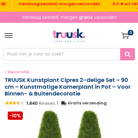
Vandaag besteld, morgen verzonden
8.3 ★ uit 1400+ 
•
•
Vandaag besteld, morgen
gratis
verzonden
0
< Decoratie
TRUUSK Kunstplant Cipres 2-delige Set – 90
cm – Kunstmatige Kamerplant in Pot – Voor
Binnen- & Buitendecoratie
|
Gratis verzending
-10%