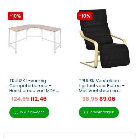
-10%
-10%
TRUUSK L-vormig
TRUUSK Verstelbare
Computerbureau –
Ligstoel voor Buiten –
Hoekbureau van MDF –
Met Voetsteun en
Natuurlijke uitstraling –
Kussen – Hout en Zwart
124,95
112,46
98,95
89,06
150 x 150 x 76 cm –
– 66,5 x 94 x 100 cm
Ideaal voor kantoor of
In winkelwagen
In winkelwagen