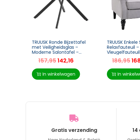
TRUUSK Ronde Bijzettafel
TRUUSK Enkele 
met Veiligheidsglas –
Relaxfauteuil –
Moderne Salontafel –
Vleugelfauteui
Geschikt voor
Getufte Houte
157,95
142,16
186,95
16
Woonkamer en
Polyester Grijs 
Slaapkamer – Metaal –
102 cm
Zwart – 80 x
In winkelwagen
In winkel
Gratis verzending
14