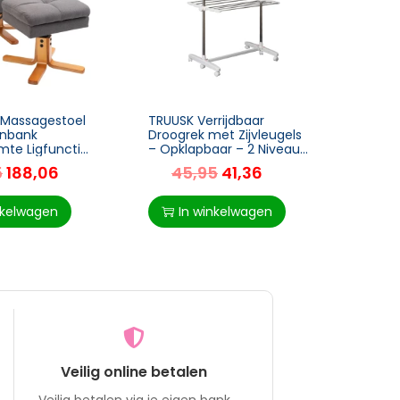
 Massagestoel
TRUUSK Verrijdbaar
TRUUS
enbank
Droogrek met Zijvleugels
– Vou
mte Ligfunctie
– Opklapbaar – 2 Niveaus
Slaap
Met
– Ruimtebesparend –
Verst
5
188,06
45,95
41,36
46
nctie TV-stoel
Voor Binnen en Buiten –
148 x
Met Houten Poot
Grijs
° Polyester
nkelwagen
In winkelwagen
I
s 80 X 86 X 99
Veilig online betalen