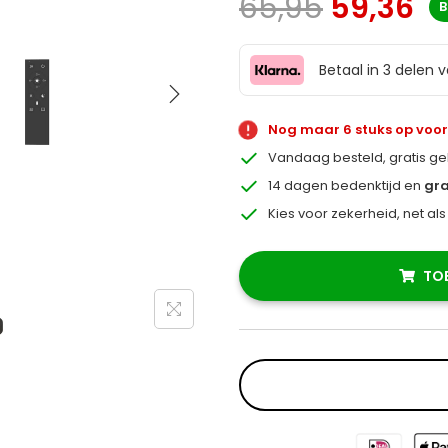
65,95
59,36
B
Betaal in 3 delen 
Nog maar 6 stuks op voo
Vandaag besteld, gratis g
14 dagen bedenktijd en
gra
Kies voor zekerheid, net al
TO