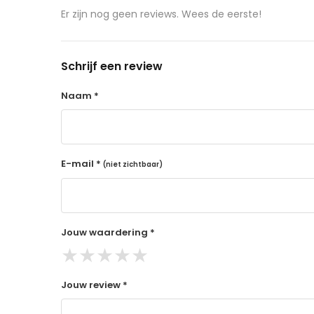
aangeschafte product terug naar de koper.
Er zijn nog geen reviews. Wees de eerste!
14 dagen retourtermijn
Gratis retourneren voor Nederland & België
Schrijf een review
Binnen 14 dagen een terugbetaling na ontva
De terugbetaling wordt gedaan via de beta
Naam *
Lees hier meer..
E-mail *
(niet zichtbaar)
Jouw waardering *
★
★
★
★
★
Jouw review *