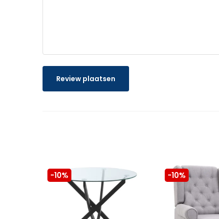
Review plaatsen
-10%
-10%