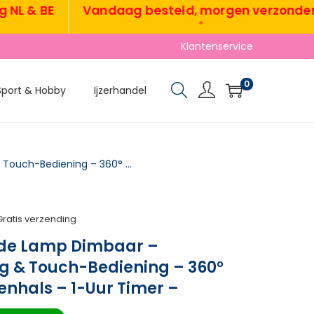
 & BE
Vandaag besteld, morgen verzonden
•
Klantenservice
0
Sport & Hobby
Ijzerhandel
TRUUSK LED Staande Lamp Dimbaar – Afstandsbediening & Touch-Bediening – 360° Verstelbare Zwanenhals – 1-Uur Timer –
Gratis verzending
nde Lamp Dimbaar –
g & Touch-Bediening – 360°
nhals – 1-Uur Timer –