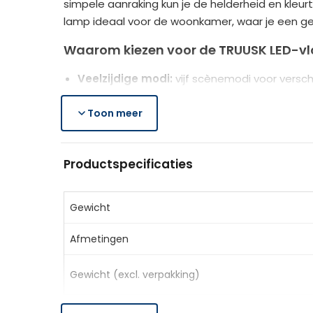
simpele aanraking kun je de helderheid en kle
lamp ideaal voor de woonkamer, waar je een gez
Waarom kiezen voor de TRUUSK LED-v
Veelzijdige modi:
vijf scènemodi voor verschi
Geheugen- en timerfunctie:
onthoudt de la
Instelbare helderheid en kleurtemperatuu
Toon meer
Flexibel zwanenhalsontwerp:
draaibaar en 
Productspecificaties
Productspecificaties
Kleur:
Zwart
Materiaal:
Staal, PC
Gewicht
Afmetingen:
Ø22 x 175H cm (lampenkap: 26L x
Afmetingen
Stroomkabel:
2 m
Kleurtemperatuur:
2700K/4000K/5000K/6000K 
Gewicht (excl. verpakking)
Helderheid:
10%/40%/70%/100%
Ingangsspanning:
100-240V, 50/60Hz
Uitgangsspanning:
24V, 0,75A