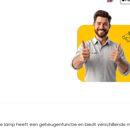
A
l
t
e
eze lamp heeft een geheugenfunctie en biedt verschillende m
r