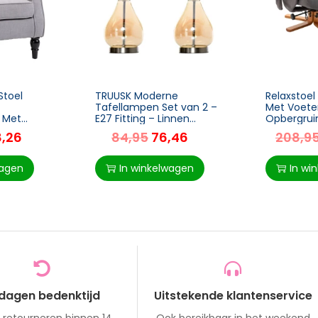
Stoel
TRUUSK Moderne
Relaxstoel
Tafellampen Set van 2 –
Met Voet
l Met
E27 Fitting – Linnen
Opbergrui
n Poten –
Lampenkap – Amber Glas
TV-stoel 
8,26
84,95
76,46
208,9
– 74 x 86 x
– Voor Sfeervolle
Massagefu
Verlichting in Huis
Ligstoel, 
Helling 145
wagen
In winkelwagen
In wi
Donkergrij
Cm
 dagen bedenktijd
Uitstekende klantenservice