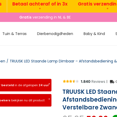
Betaal achteraf of in 3x
Gratis verzending NL
•
•
Gratis
verzending in NL & BE
Tuin & Terras
Dierbenodigdheden
Baby & Kind
pen
/
|
×
r besteld
in de afgelopen
24 uur
TRUUSK LED Staa
Afstandsbedienin
×
zoekers
bekijken nu dit product
Verstelbare Zwane