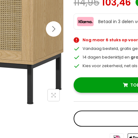
114,95
103,46
Betaal in 3 delen 
Nog maar 6 stuks op voo
Vandaag besteld, gratis g
14 dagen bedenktijd en
gra
Kies voor zekerheid, net al
TO