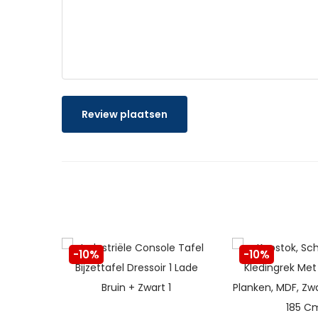
Review plaatsen
-10%
-10%