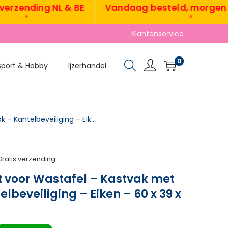
ending NL & BE
Vandaag besteld, morgen ver
•
•
Klantenservice
0
Sport & Hobby
Ijzerhandel
TRUUSK Onderkast voor Wastafel – Kastvak met Rieten Look – Kantelbeveiliging – Eiken – 60 x 39 x 60 cm
Gratis verzending
 voor Wastafel – Kastvak met
elbeveiliging – Eiken – 60 x 39 x