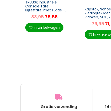
TRUUSK Industriële
Console Tafel –
Kapstok, Schoe
Bijzettafel met 1 Lade –
Kledingrek Met
Bruin + Zwart – Vintage
83,95
75,56
Planken, MDF, Z
Design – Stijlvol en
34 X 185 Cm
Functioneel
79,95
71
In winkelwagen
In winkel
Gratis verzending
14