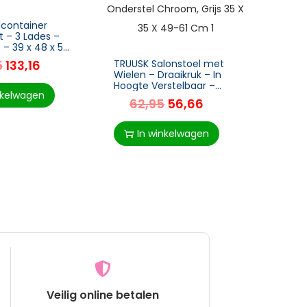
lcontainer
t – 3 Lades –
t – 39 x 48 x 59
ooropbergdoos
5
133,16
TRUUSK Salonstoel met
Wielen – Draaikruk – In
Hoogte Verstelbaar –
nkelwagen
Fluwelen Aanraking –
62,95
56,66
TRUUS
Schuim – Chroom
Burea
Onderstel – Grijs 35 x 35
Wipfu
In winkelwagen
Verst
17
Design
Metaa
I
Veilig online betalen