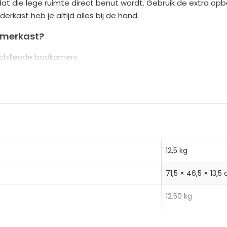
odat die lege ruimte direct benut wordt. Gebruik de extra op
n
ast heb je altijd alles bij de hand.
a
t
amerkast?
i
schillende badkamers
v
re leidingen, meet je wastafel voor aankoop
e
rtikelen en hygiëneproducten
:
12,5 kg
71,5 × 46,5 × 13,5
(enkelrij)
12.50 kg
boven), 10 kg (plank)
13.40 kg