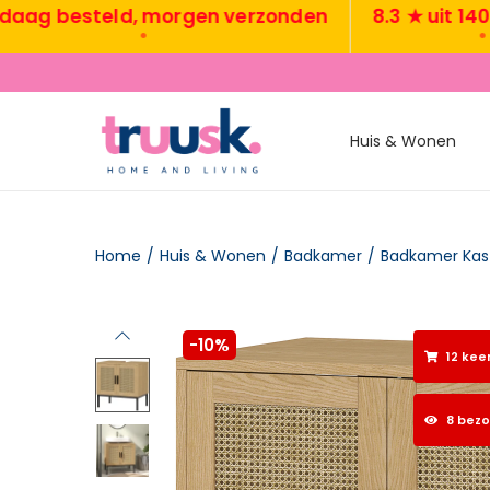
 besteld, morgen verzonden
8.3 ★ uit 1400+ 
•
•
Huis & Wonen
Home
/
Huis & Wonen
/
Badkamer
/
Badkamer Kas
-10%
12 kee
8 bez