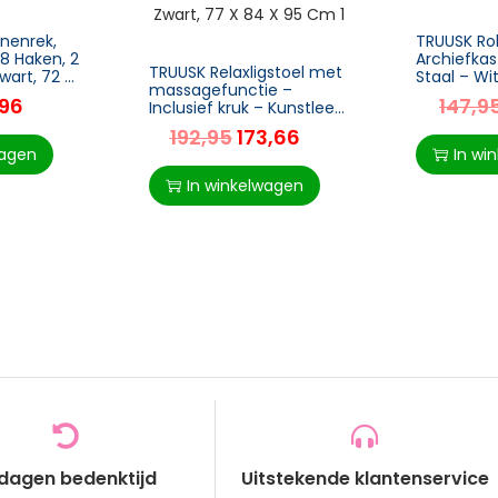
nenrek,
TRUUSK Ro
 8 Haken, 2
Archiefkas
TRUUSK Relaxligstoel met
wart, 72 X
Staal – Wi
massagefunctie –
cm – Kant
,96
147,9
Inclusief kruk – Kunstleer
– Zwart – 77 x 84 x 95
192,95
173,66
cm
wagen
In wi
In winkelwagen
 dagen bedenktijd
Uitstekende klantenservice