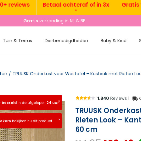
reviews
Betaal achteraf of in 3x
Gratis verz
•
Gratis
verzending in NL & BE
Tuin & Terras
Dierbenodigdheden
Baby & Kind
ten
/
|
×
r besteld
in de afgelopen
24 uur
TRUUSK Onderkast
Rieten Look – Kant
×
oekers
bekijken nu dit product
60 cm