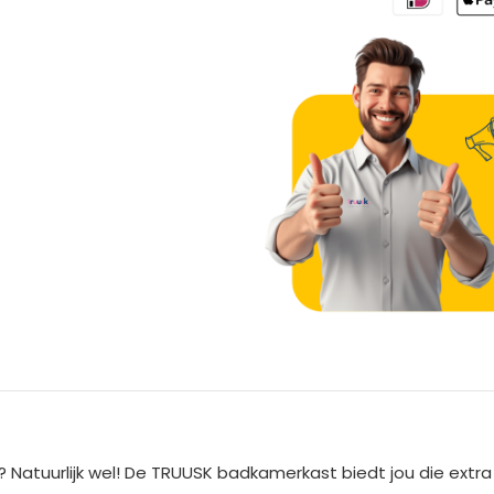
A
l
t
e
? Natuurlijk wel! De TRUUSK badkamerkast biedt jou die ext
r