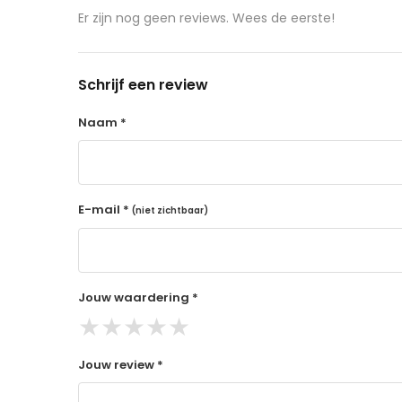
aangeschafte product terug naar de koper.
Er zijn nog geen reviews. Wees de eerste!
14 dagen retourtermijn
Gratis retourneren voor Nederland & België
Schrijf een review
Binnen 14 dagen een terugbetaling na ontva
De terugbetaling wordt gedaan via de beta
Naam *
Lees hier meer..
E-mail *
(niet zichtbaar)
Jouw waardering *
★
★
★
★
★
Jouw review *