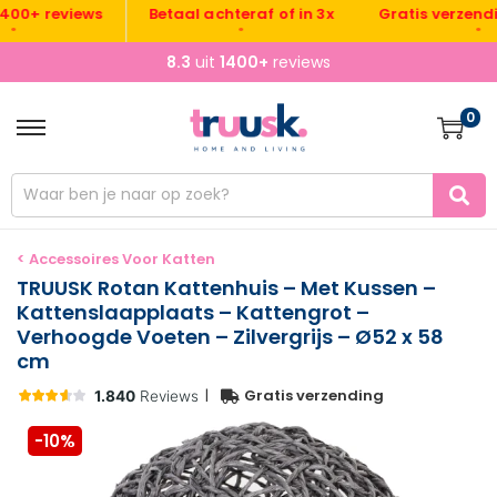
Gratis verzending N
+ reviews
Betaal achteraf of in 3x
•
•
8.3
uit
1400+
reviews
0
< Accessoires Voor Katten
TRUUSK Rotan Kattenhuis – Met Kussen –
Kattenslaapplaats – Kattengrot –
Verhoogde Voeten – Zilvergrijs – Ø52 x 58
cm
|
Gratis verzending
-10%