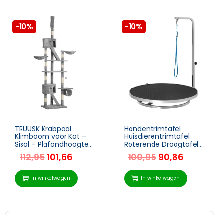
-10%
-10%
TRUUSK Krabpaal
Hondentrimtafel
Klimboom voor Kat –
Huisdierentrimtafel
Sisal – Plafondhoogte
Roterende Droogtafel
240-260 cm –
Met Verstelbare Arm
112,95
101,66
100,95
90,86
Lichtgrijs – 60 x 45 cm
Antislip Tafelblad
Vergrendelingssystee
m Aluminiumlegering
In winkelwagen
In winkelwagen
Rand Roestvrij Stalen
Frame Veiligheidslijn
Ø65x H10