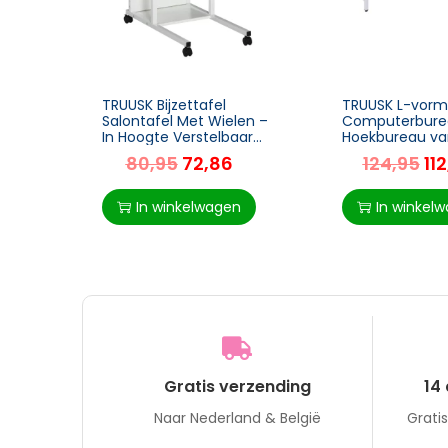
TRUUSK Bijzettafel
TRUUSK L-vorm
Salontafel Met Wielen –
Computerbure
In Hoogte Verstelbaar
Hoekbureau va
Nachtkastje – 2 Onderste
Natuurlijke uits
80,95
72,86
124,95
11
Planken – Voor Eetkamer
150 x 150 x 76 
Woonkamer –
voor kantoor o
In winkelwagen
In winkel
Gratis verzending
14
Naar Nederland & België
Grati