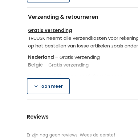
Leveringsomvang
Draagvermogen
Verzending & retourneren
2 x Polyrotan eetkamerstoelen
1 x Instructies
Totale afmetingen
Gratis verzending
TRUUSK neemt alle verzendkosten voor rekening
Voeg comfort en stijl toe aan jouw eetkame
Merk
op het bestellen van losse artikelen zoals onde
Nederland
– Gratis verzending
België
– Gratis verzending
De bezorgtijd is ongeveer 2-3 werkdagen.
Toon meer
Lees hier meer..
Gratis retourneren
Is het aangeschafte product toch niet naar we
Reviews
Je heb na de retourmelding nogmaals 14 dagen o
de producten controleert TRUUSK het product zo
aangeschafte product terug naar de koper.
Er zijn nog geen reviews. Wees de eerste!