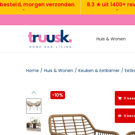
eld, morgen verzonden
8.3 ★ uit 1400+ reviews
•
•
Huis & Wonen
Home
/
Huis & Wonen
/
Keuken & Eetkamer
/
Eetk
-10%
11 kee
9 bez