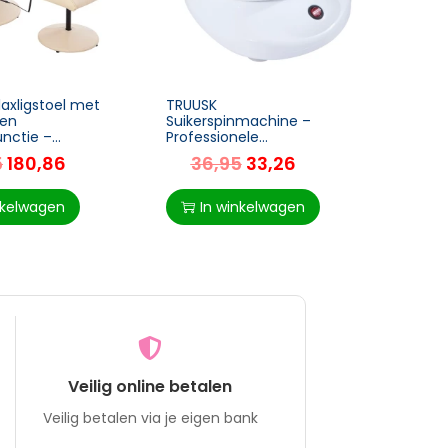
axligstoel met
TRUUSK
TRUUS
 en
Suikerspinmachine –
van 3 
nctie –
Professionele
Ontwe
ruk – Kunstleer
Suikerspinmaker –
– Brui
5
180,86
36,95
33,26
5
 – 77 x 84 x
Inclusief Suikerspin
60 c
Stokjes – Eenvoudig in
Gebruik – Wit
nkelwagen
In winkelwagen
I
Veilig online betalen
Veilig betalen via je eigen bank