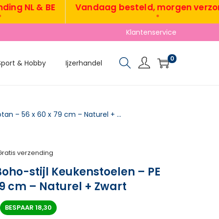
 NL & BE
Vandaag besteld, morgen verzonde
•
Klantenservice
0
Sport & Hobby
Ijzerhandel
TRUUSK Set van 2 Boho-stijl Keukenstoelen – PE Rotan – 56 x 60 x 79 cm – Naturel + Zwart
Gratis verzending
Boho-stijl Keukenstoelen – PE
79 cm – Naturel + Zwart
BESPAAR
18,30