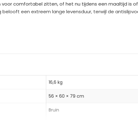
a
or comfortabel zitten, of het nu tijdens een maaltijd is of 
t
belooft een extreem lange levensduur, terwijl de antislip
i
v
kamerstoelen?
e
 armleuningen voor ontspannen zitten
:
eur een warme uitstraling
ercoating voor duurzaamheid en ondersteuning
16,6 kg
56 × 60 × 79 cm
Bruin
Kunstrotan, Staal