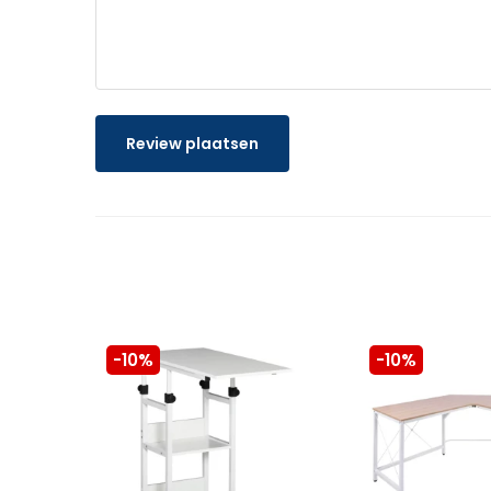
Review plaatsen
-10%
-10%