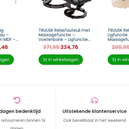
ig
TRUUSK Relaxfauteuil met
TRUUSK Rel
au –
Massagefunctie –
Ligfunctie
n MDF –
Voetenbank – Ligfunctie
Massagefu
traling –
– Imitatieleer – 79 x 82 x
Inclusief K
2,46
371,95
334,76
200,9
cm – Ideaal
101 cm
– Crèmewit
f
95 cm
wagen
In winkelwagen
In wi
 dagen bedenktijd
Uitstekende klantenservice
s retourneren binnen 14
Ook bereikbaar in het weekend
dagen