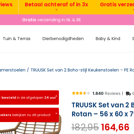
Betaal achteraf of in 3x
Gratis verzending
•
•
Gratis
verzending in NL & BE
Tuin & Terras
Dierbenodigdheden
Baby & Kind
amerstoelen
/
|
×
r besteld
in de afgelopen
24 uur
TRUUSK Set van 2 
Rotan – 56 x 60 x 
×
oekers
bekijken nu dit product
182,95
164,66