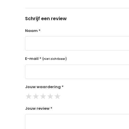
14 dagen retourtermijn
Gratis retourneren voor Nederland & België
Schrijf een review
Binnen 14 dagen een terugbetaling na ontva
De terugbetaling wordt gedaan via de beta
Naam *
Lees hier meer..
E-mail *
(niet zichtbaar)
Jouw waardering *
★
★
★
★
★
Jouw review *