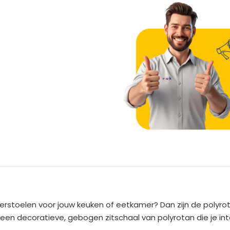
A
l
t
e
merstoelen voor jouw keuken of eetkamer? Dan zijn de poly
r
een decoratieve, gebogen zitschaal van polyrotan die je int
n