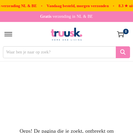
 verzending NL & BE
•
Vandaag besteld, morgen verzonden
•
8.3 ★ uit
Gratis
verzending in NL & BE
0
Oeps! De pagina die je zoekt, ontbreekt om