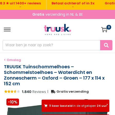
Gratis ver
 uit 1400+ reviews
Betaal achteraf of in 3x
•
•
Gratis
verzending in NL & BE
0
< Omslag
TRUUSK Tuinschommelhoes –
Schommelstoelhoes – Waterdicht en
Zonnescherm – Oxford – Groen – 177 x 114 x
152 cm
|
Gratis verzending
-10%
×
11 keer besteld
in de afgelopen
24 uur