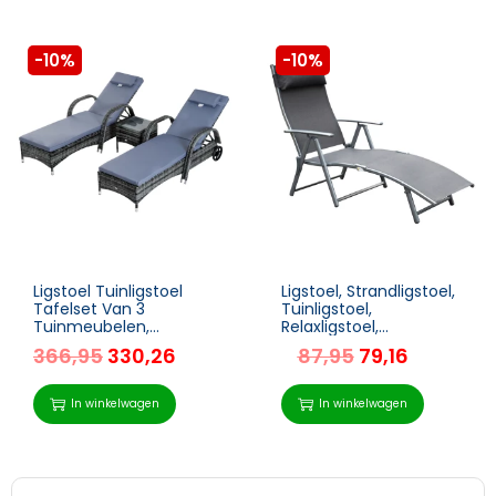
-10%
-10%
Ligstoel Tuinligstoel
Ligstoel, Strandligstoel,
Tafelset Van 3
Tuinligstoel,
Tuinmeubelen,
Relaxligstoel,
Polyrattan + Metaalgrijs
Opvouwbaar Met
366,95
330,26
87,95
79,16
Kussens Strand Metaal
+ Stof Grijs 137 X 63,5 X
100,5 Cm
In winkelwagen
In winkelwagen