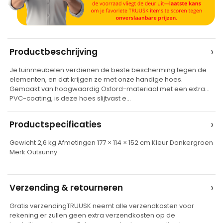
A
›
Productbeschrijving
l
Je tuinmeubelen verdienen de beste bescherming tegen de
t
elementen, en dat krijgen ze met onze handige hoes.
e
Gemaakt van hoogwaardig Oxford-materiaal met een extra
PVC-coating, is deze hoes slijtvast e…
r
n
›
Productspecificaties
a
t
Gewicht 2,6 kg Afmetingen 177 × 114 × 152 cm Kleur Donkergroen
Merk Outsunny
i
v
e
›
Verzending & retourneren
:
Gratis verzendingTRUUSK neemt alle verzendkosten voor
rekening er zullen geen extra verzendkosten op de