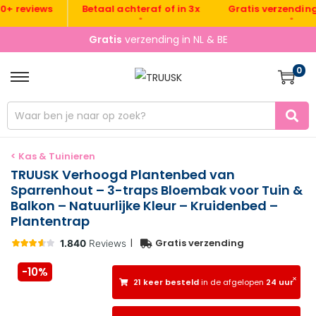
Gratis verzending NL &
eviews
Betaal achteraf of in 3x
•
•
Gratis
verzending in NL & BE
0
< Kas & Tuinieren
TRUUSK Verhoogd Plantenbed van
Sparrenhout – 3-traps Bloembak voor Tuin &
Balkon – Natuurlijke Kleur – Kruidenbed –
Plantentrap
|
Gratis verzending
-10%
×
21 keer besteld
in de afgelopen
24 uur