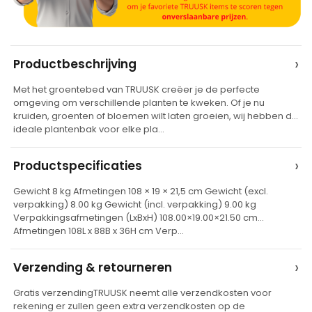
A
›
Productbeschrijving
l
Met het groentebed van TRUUSK creëer je de perfecte
t
omgeving om verschillende planten te kweken. Of je nu
e
kruiden, groenten of bloemen wilt laten groeien, wij hebben de
ideale plantenbak voor elke pla…
r
n
›
Productspecificaties
a
t
Gewicht 8 kg Afmetingen 108 × 19 × 21,5 cm Gewicht (excl.
verpakking) 8.00 kg Gewicht (incl. verpakking) 9.00 kg
i
Verpakkingsafmetingen (LxBxH) 108.00×19.00×21.50 cm
v
Afmetingen 108L x 88B x 36H cm Verp…
e
›
Verzending & retourneren
:
Gratis verzendingTRUUSK neemt alle verzendkosten voor
rekening er zullen geen extra verzendkosten op de