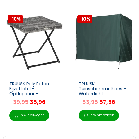
-10%
-10%
TRUUSK Poly Rotan
TRUUSK
Bijzettafel –
Tuinschommelhoes –
Opklapbaar –
Waterdicht
Tuinmeubelen –
Zonnescherm – Oxford
39,95
35,96
63,95
57,56
Balkontafel – Klaptafel
– Groen – 205 x 124 x
– Metaal – Grijs – 40 x
164 cm
40 x 40 cm
In winkelwagen
In winkelwagen